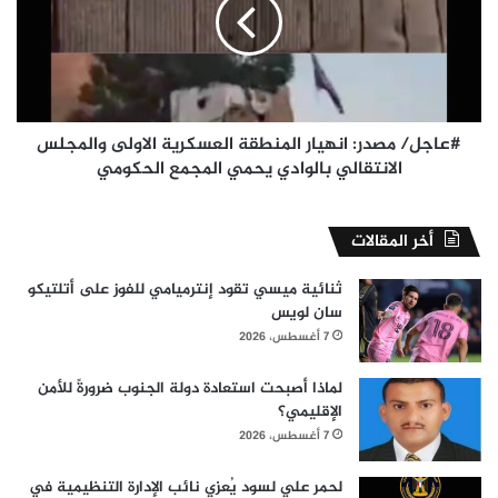
المنطقة
العسكرية
الاولى
والمجلس
الانتقالي
بالوادي
يحمي
#عاجل/ مصدر: انهيار المنطقة العسكرية الاولى والمجلس
المجمع
الانتقالي بالوادي يحمي المجمع الحكومي
الحكومي
أخر المقالات
ثنائية ميسي تقود إنترميامي للفوز على أتلتيكو
سان لويس
7 أغسطس، 2026
لماذا أصبحت استعادة دولة الجنوب ضرورةً للأمن
الإقليمي؟
7 أغسطس، 2026
لحمر علي لسود يُعزي نائب الإدارة التنظيمية في