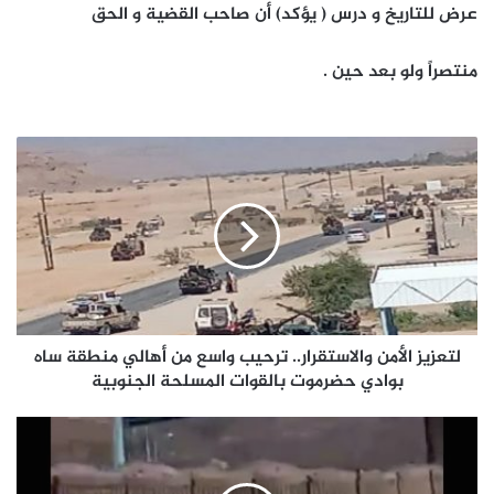
عرض للتاريخ و درس ( يؤكد) أن صاحب القضية و الحق
منتصراً ولو بعد حين .
لتعزيز
الأمن
والاستقرار.. ترحيب
واسع
من
أهالي
منطقة
ساه
بوادي
حضرموت
لتعزيز الأمن والاستقرار.. ترحيب واسع من أهالي منطقة ساه
بالقوات
بوادي حضرموت بالقوات المسلحة الجنوبية
المسلحة
الجنوبية
#عاجل/
مصدر:
انهيار