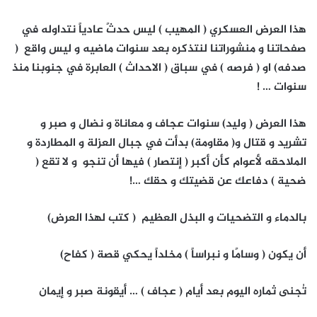
هذا العرض العسكري ( المهيب ) ليس حدثً عادياً نتداوله في
صفحاتنا و منشوراتنا لنتذكره بعد سنوات ماضيه و ليس واقع (
صدفه) او ( فرصه ) في سباق ( الاحداث ) العابرة في جنوبنا منذ
سنوات … !
هذا العرض ( وليد) سنوات عجاف و معاناة و نضال و صبر و
تشريد و قتال و( مقاومة) بدأت في جبال العزلة و المطاردة و
الملاحقه لأعوام كأن أكبر ( إنتصار ) فيها أن تنجو و لا تقع (
ضحية ) دفاعك عن قضيتك و حقك …!
بالدماء و التضحيات و البذل العظيم ( كتب لهذا العرض)
أن يكون ( وسامًا و نبراساً ) مخلداً يحكي قصة ( كفاح)
تُجنى ثماره اليوم بعد أيام ( عجاف ) … أيقونة صبر و إيمان