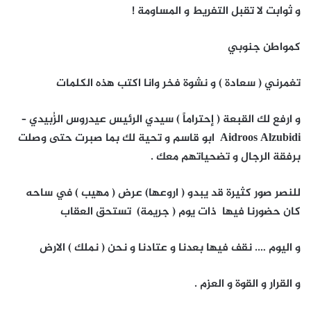
و ثوابت لا تقبل التفريط و المساومة !
كمواطن جنوبي
تغمرني ( سعادة ) و نشوة فخر وانا اكتب هذه الكلمات
و ارفع لك القبعة ( إحتراماً ) سيدي الرئيس عيدروس الزُبيدي –
Aidroos Alzubidi ابو قاسم و تحية لك بما صبرت حتى وصلت
برفقة الرجال و تضحياتهم معك .
للنصر صور كثيرة قد يبدو ( اروعها) عرض ( مهيب ) في ساحه
كان حضورنا فيها ذات يوم ( جريمة) تستحق العقاب
و اليوم …. نقف فيها بعدنا و عتادنا و نحن ( نملك ) الارض
و القرار و القوة و العزم .