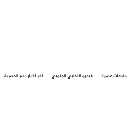
منوعات علمية
فيديو النقابي الجنوبي
آخر اخبار مصر الحصرية
أخر المقالات
ضابط أمني يتهم أمن أبين بالإبقاء
على آلاف “الجنود الوهميين” في
كشوفات الرواتب ويطالب بوقف