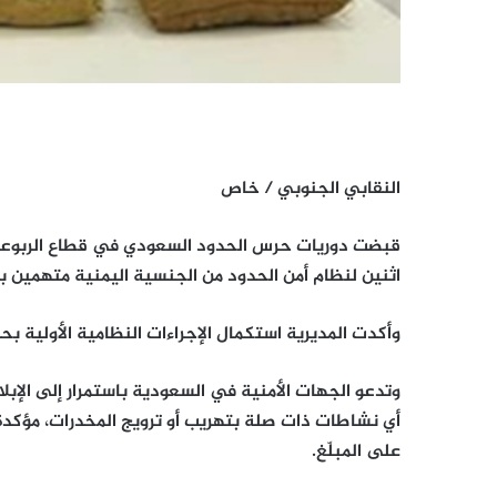
النقابي الجنوبي / خاص
قبضت دوريات حرس الحدود السعودي في قطاع الربوعة
اثنين لنظام أمن الحدود من الجنسية اليمنية متهمين بتهريبهما (66) كيلوجرامًا من نبا
وأكدت المديرية استكمال الإجراءات النظامية الأولية
وتدعو الجهات الأمنية في السعودية باستمرار إلى الإبل
أي نشاطات ذات صلة بتهريب أو ترويج المخدرات، مؤكدة
على المبلّغ.