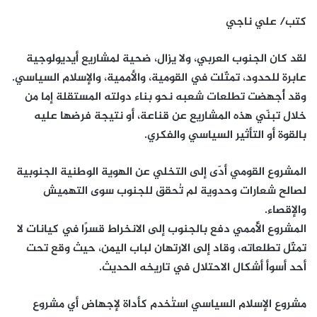
كتب/ علي ناجي
لقد كان الجنوب العربي، ولا يزال، ضحية لمشاريع أيديولوجية
عابرة للحدود، تمثّلت في القومية، والأممية، والإسلام السياسي.
وقد أُجهضت تطلعات شعبه نحو بناء دولته المستقلة إما من
خلال تبنّي هذه المشاريع عن قناعة، أو نتيجة فرضها عليه
بالقوة أو التأثير السياسي والفكري.
المشروع القومي أدّى إلى التخلي عن الهوية الوطنية الجنوبية
لصالح شعارات وحدوية لم تُحقق للجنوب سوى التهميش
والإقصاء.
المشروع الأُممي دفع بالجنوب إلى الانخراط قسرًا في كيانات لا
تمثّل تطلعاته، وقاد إلى الارتهان لباب اليمن، حيث وقع تحت
أحد أسوأ أشكال الاحتلال في تاريخه الحديث.
مشروع الإسلام السياسي استُخدم كأداة لإجهاض أي مشروع