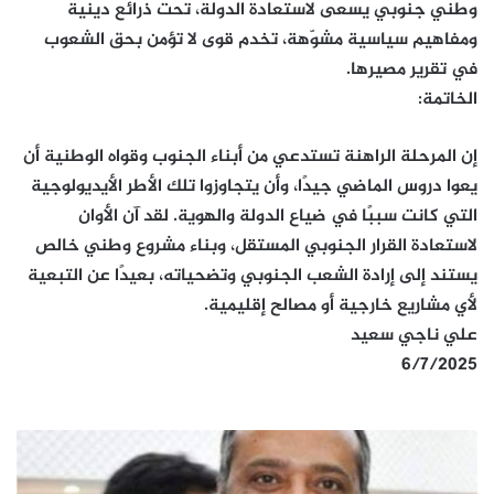
وطني جنوبي يسعى لاستعادة الدولة، تحت ذرائع دينية
ومفاهيم سياسية مشوّهة، تخدم قوى لا تؤمن بحق الشعوب
في تقرير مصيرها.
الخاتمة:
إن المرحلة الراهنة تستدعي من أبناء الجنوب وقواه الوطنية أن
يعوا دروس الماضي جيدًا، وأن يتجاوزوا تلك الأطر الأيديولوجية
التي كانت سببًا في ضياع الدولة والهوية. لقد آن الأوان
لاستعادة القرار الجنوبي المستقل، وبناء مشروع وطني خالص
يستند إلى إرادة الشعب الجنوبي وتضحياته، بعيدًا عن التبعية
لأي مشاريع خارجية أو مصالح إقليمية.
علي ناجي سعيد
6/7/2025
النقابي
الجنوبي
تنشر