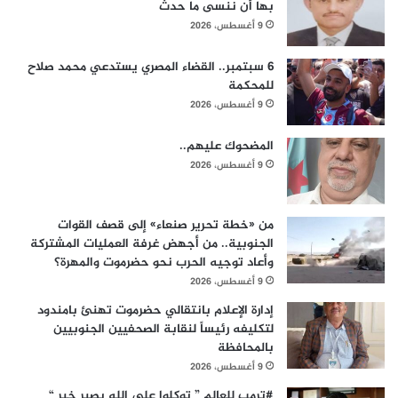
بها أن ننسى ما حدث
9 أغسطس، 2026
6 سبتمبر.. القضاء المصري يستدعي محمد صلاح
للمحكمة
9 أغسطس، 2026
المضحوك عليهم..
9 أغسطس، 2026
من «خطة تحرير صنعاء» إلى قصف القوات
الجنوبية.. من أجهض غرفة العمليات المشتركة
وأعاد توجيه الحرب نحو حضرموت والمهرة؟
9 أغسطس، 2026
إدارة الإعلام بانتقالي حضرموت تهنئ بامندود
لتكليفه رئيساً لنقابة الصحفيين الجنوبيين
بالمحافظة
9 أغسطس، 2026
#ترمب للعالم ” توكلوا على الله يصير خير “