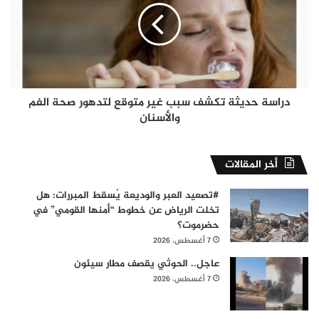
سبب
غير
متوقع
لتدهور
صحة
الفم
والأسنان
دراسة حديثة تكشف سبب غير متوقع لتدهور صحة الفم
والأسنان
أخر المقالات
#​تصعيد العبر والوديعة يُسقط المبررات: هل
تخلت الرياض عن خطوط “أمنها القومي” في
حضرموت؟
7 أغسطس، 2026
عاجل.. الحوثي يقصف مطار سيئون
7 أغسطس، 2026