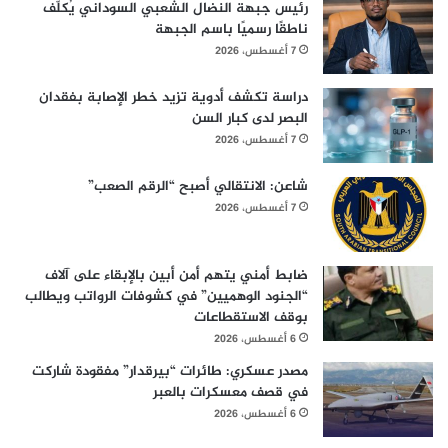
رئيس جبهة النضال الشعبي السوداني يُكلّف
ناطقًا رسميًا باسم الجبهة
7 أغسطس، 2026
دراسة تكشف أدوية تزيد خطر الإصابة بفقدان
البصر لدى كبار السن
7 أغسطس، 2026
شاعن: الانتقالي أصبح “الرقم الصعب”
7 أغسطس، 2026
ضابط أمني يتهم أمن أبين بالإبقاء على آلاف
“الجنود الوهميين” في كشوفات الرواتب ويطالب
بوقف الاستقطاعات
6 أغسطس، 2026
مصدر عسكري: طائرات “بيرقدار” مفقودة شاركت
في قصف معسكرات بالعبر
6 أغسطس، 2026