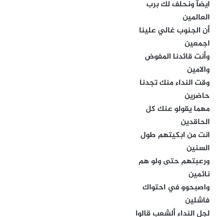
ايضآ ونحلف لك برب
العالمين
أن الجنوب غالي علينا
اجمعين
وأنت قائدنا المفوض
والامين
وقت النداء منك تجدنا
حاضرين
مهما يقولو عنك كل
الحاقدين
انت من ابكيتهم طول
السنين
ورعبتهم حتى ولو هم
نائمين
واصبحوو في احتواك
فاشلين
لجل النداء ألشعب قالوا