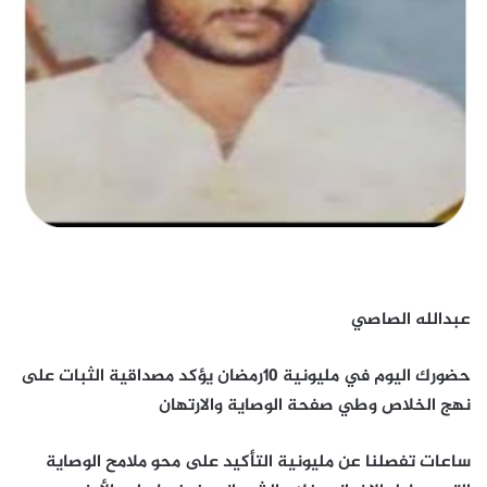
عبدالله الصاصي
حضورك اليوم في مليونية 10رمضان يؤكد مصداقية الثبات على
نهج الخلاص وطي صفحة الوصاية والارتهان
ساعات تفصلنا عن مليونية التأكيد على محو ملامح الوصاية