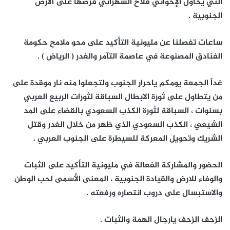
التي يحاول الإخواني فلاح الشهراني فرضها على الأرض
الجنوبية .
ساعات تفصلنا عن مليونية التأكيد على محو ملامح حكومة
الفنادق المصنوعة في عاصمة التآمر والغدر ( الرياض ) .
غداً الجمعة يومكم ياحرار الجنوب ولتجعلوا منه نار موقدة على
من يتطاول على ثورة الابطال السباقة لثورات الربيع العربي
بسنوات ، السباقة لثورة الكذب السعودي بالقضاء على المد
الشيعي ، الكذب السعودي الذي ظهر من خلال الغدر وقتل
الشريك وتحويل المعركة للسيطرة على الجنوب العربي .
الحضور والمشاركة الفعالة في مليونية التأكيد على الثبات
والوفاء للارض والقيادة الجنوبية ، المعنى الأسمى لحب الوطن
والاستبسال على دروب انتصاره ورفعته .
الزحف الزحف يارجال الهمة والثبات .