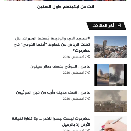
انت من ابكيتهم طول السنين
أخر المقالات
#​تصعيد العبر والوديعة يُسقط المبررات: هل
تخلت الرياض عن خطوط “أمنها القومي” في
حضرموت؟
7 أغسطس، 2026
عاجل.. الحوثي يقصف مطار سيئون
7 أغسطس، 2026
عاجل.. قصف مدينة مأرب من قبل الحوثيون
7 أغسطس، 2026
حضرموت ليست جسرا للغدر … ولا كفارة لخيانة
الأرض إلا بالرحيل