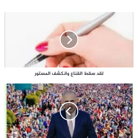
لقد
سقط
القناع
وانكشف
المستور
لقد سقط القناع وانكشف المستور
انت
من
ابكيتهم
طول
السنين