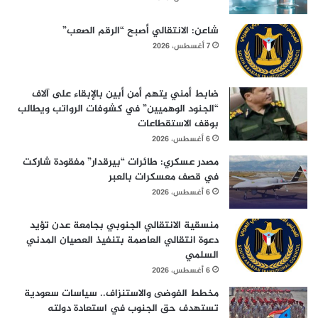
شاعن: الانتقالي أصبح “الرقم الصعب”
7 أغسطس، 2026
ضابط أمني يتهم أمن أبين بالإبقاء على آلاف
“الجنود الوهميين” في كشوفات الرواتب ويطالب
بوقف الاستقطاعات
6 أغسطس، 2026
مصدر عسكري: طائرات “بيرقدار” مفقودة شاركت
في قصف معسكرات بالعبر
6 أغسطس، 2026
منسقية الانتقالي الجنوبي بجامعة عدن تؤيد
دعوة انتقالي العاصمة بتنفيذ العصيان المدني
السلمي
6 أغسطس، 2026
مخطط الفوضى والاستنزاف.. سياسات سعودية
تستهدف حق الجنوب في استعادة دولته