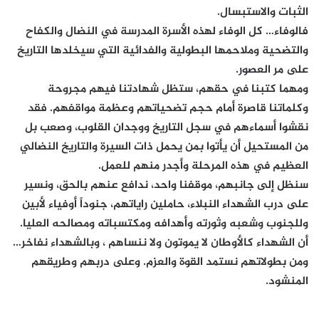
الثبات والاستبسال.
فالوفاء… كل الوفاء لهذه الأسرة المدرسة في النضال والكفاح
والتضحية وملاحمها البطولية والفدائية التي سيخلدها التاريخ
على مر العصور.
ومهما كتبنا في حقهم، ستظل شهادتنا فيهم مجروحة
وكلماتنا قاصرة أمام حجم تضحياتهم وعظمة مواقفهم. فقد
نقشوا أسماءهم في سجل التاريخ ووجدان القلوب، وصعب بل
من المستحيل أن يأتوا بمن يحمل ذات السيرة والتاريخ النضالي
العظيم في هذه المرحلة وأجدر منهم للعمل.
سنظل إلى جانبهم، موقفنا واحد، ندافع عنهم بالحق، ونسير
على درب الشهداء النبلاء، حاملين راياتهم، جنوداً أوفياء لأبين
وللجنوب وشعبه وثورته وأهدافه ومكتسباته ومصالحه العليا.
أن الشهداء كالأوطان لا يموتون ولا ننساهم ، وبالشهداء نفاخر…
ومن بطولاتهم نستمد القوة والعزم. وعلى دربهم وطريقهم
المنشود.