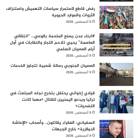
رفض قاطع لاستمرار سياسات التهميش واستنزاف
الثروات والموارد الحيوية
9 أغسطس، 2026
#ابناء عدن يصنع الملحمة بالوعي… “انتقالي
العاصمة” يحيي تلاحم التجار والنقابات في أول
أيام العصيان السلمي
9 أغسطس، 2026
العصيان الجنوبي رسالة شعبية تتجاوز الخدمات
9 أغسطس، 2026
قيادي إخواني يحتفل بتخرج نجله المبتعث في
تركيا ويدعو اليمنيين للقتال «مهما كانت
التضحيات»
9 أغسطس، 2026
السفياني: الفقراء يقاتلون.. وأصحاب «الإعاشة
الدولارية» خارج الجبهات
9 أغسطس، 2026