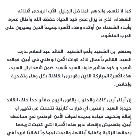
كما لا ننسى والدهم المناضل الجليل، الأب الروحي لأبنائه
الشهداء، الذي ما يزال على قيد الحياة حفظه الله وأطال عمره،
وأبناء الشهداء من أولاده وهذه الأسرة جميعاً الذين يسيرون على
الدرب المنشود،
ومنهم ابن الشهيد وأخو الشهيد : القائد عبدالسلام عارف
السيد، القائم بأعمال قائد قوات الأمن الوطني في أبين، فوالده
شهيد واخوه هاشم عارف السيد شهيد ضمن شهداء ال السيد،
هذه الأسرة المباركة الذين يقودون القافلة بكل وفاء وتضحية
وإخلاص.
إن أبناء أبين كافة والجنوب يقفون اليوم صفاً واحداً خلف القائد
حيدرة السيد، رافضين أي قرارات كارثية تتحدث عن تغيير أو
إقالة وتكليف قيادة جديدة لقوات الأمن الوطني في محافظة
أبين، وتهميش وإقصاء لدور هذه الأسرة التي كتبت تاريخها
بدمائها الزكية وكفاءة أبنائها، وقدمت نموذجاً نضاليًا فريداً في