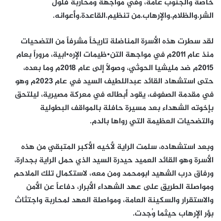
خاصة والجنوب عامة، وفي مواجهة ومحاربة فلول
الشر.والظلام.والإرهاب.من تنظيم.القاعدة.وأعوانه.
لقد سطرت هذه الأسرة المناضلة تاريخاً مشرفاً من التضحيات
منذ عام 2011م في مواجهة التن•ظيمات الإره•ابية، مروراً بعام
2015م ضد مليشيا الحوثي، وصولاً إلى عام 2018م وما بعده،
حتى استشهاد القائد عبداللطيف السيد في عام 2023م وهو
في مقدمة الصفوف، يقود أبطاله في معركة مصيرية، ليلتحق
بإخوته الشهداء بعد مسيرة حافلة بالمواقف البطولية
والتضحيات العظيمة التي رواها بالدم.
وبعد استشهاده، سلمت الراية لأخيه الأكبر المتبقي من هذه
الأسرة وهو القائد العميد حيدرة السيد الذي حمل الراية بجدارة،
ورفاق درب الشهيد ابومحمد ومن معه، لاستكمال تلك الملاحم
ومواصلة الطريق على عهد الشهداء الأبرار، دفاعاً عن الأمن
والاستقرار والسكينة العامة، ومواصلة العهد لمحاربة واجتثاث
بؤر الإرهاب حيثما وُجدت.