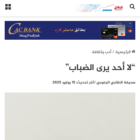
(النقابي الجنوبي:/خاص.)
الق
الرئيسيِة
/
أدب وثقافة
“لا أحد يرى الضباب”
صحيفة النقابي الجنوبي./آخر تحديث: 15 يوليو، 2025