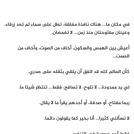
في مكان ما… هناك نافذة مغلقة، تطل على سماء لم تعد زرقاء،
وعينان مفتوحتان منذ زمن… لا تغمضان.
أعيش بين الهمس والسكون، أخاف من الصوت، وأخاف من
الصمت…
كأن العالم كله قد اتفق أن يلقي بثقله على صدري.
لي يد ممدودة… لا تلوح، لا تصافح، فقط… تنتظر شيئا ما.
ربما مفتاح، أو صدفة، أو أحدهم يقرأ ما لا يقال.
لا تسألني كثيرا… أنا بخير كما يقولون دائما.