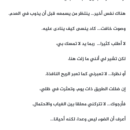
هناك نفس أخير… ينتظر من يسمعه قبل أن يذوب في العدم.
وصوت خافت… كاد ينسى كيف ينادى عليه.
لا أطلب كثيرا… ربما يد لا تمسك بي،
لكن تشير لي أنني ما زلت هنا،
أو نظرة… لا تعبرني كما تعبر الريح النافذة.
إن ضللت الطريق ذات يوم، وتعثرت في ظلي،
فأرجوك… لا تتركني معلقا بين الغياب والاحتمال.
أعرف أن الضوء ليس وعدا، لكنه أحيانا…