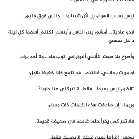
فقط أجد صعوبة في التنفس…
ليس بسبب الهواء، بل لأن شيئا ما… جالس فوق قلبي.
ابدو عادية… أمشي بين الناس وأبتسم، لكنني أسقط كل ليلة
داخل نفسي،
وأصرخ بلا صوت، كأنني أغرق في كوب ماء… ولا أحد يراه.
لو مررت بجانبي، فانتبه… قد تلمح ظلا خفيفا يقول:
“الضوء ليس بعيدا… فقط، لا تتركني هنا طويلاً”.
وربما… إن صادفت هذه الكلمات ذات مساء،
فلا تمر كمن يقرأ حلما غامضا في صحيفة قديمة.
توقف! اقرأها بعين قلبك، لا بعينك فقط.