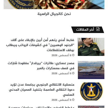
نحن كالجيال الراسية
أخر المقالات
ضابط أمني يتهم أمن أبين بالإبقاء على آلاف
“الجنود الوهميين” في كشوفات الرواتب ويطالب
بوقف الاستقطاعات
6 أغسطس، 2026
مصدر عسكري: طائرات “بيرقدار” مفقودة شاركت
في قصف معسكرات بالعبر
6 أغسطس، 2026
منسقية الانتقالي الجنوبي بجامعة عدن تؤيد
دعوة انتقالي العاصمة بتنفيذ العصيان المدني
السلمي
6 أغسطس، 2026
مخطط الفوضى والاستنزاف.. سياسات سعودية