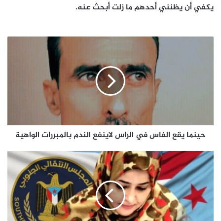
يكفي أن يظنني أحدهم ما زلت أبحث عنه.
حينما
يقع
الفاس
في
الراس
لاينفع
الندم
بالمبررات
الواهية
حينما يقع الفاس في الراس لاينفع الندم بالمبررات الواهية
نحن
كالجيال
الراسية