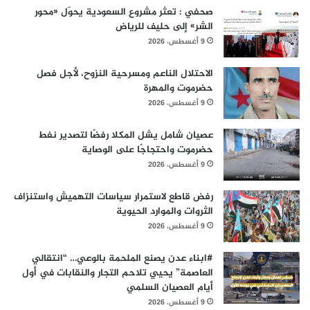
صحفي : تعثر مشروع السعودية يحوّل «محور
الشر» إلى حليف للرياض
9 أغسطس، 2026
الاحتلال الناعم ومسرحية النزوح، لأجل فصل
حضرموت والمهرة
9 أغسطس، 2026
عصيان شامل يشل المكلا رفضًا لتصدير نفط
حضرموت واحتجاجًا على الوصاية
9 أغسطس، 2026
رفض قاطع لاستمرار سياسات التهميش واستنزاف
الثروات والموارد الحيوية
9 أغسطس، 2026
#ابناء عدن يصنع الملحمة بالوعي… “انتقالي
العاصمة” يحيي تلاحم التجار والنقابات في أول
أيام العصيان السلمي
9 أغسطس، 2026