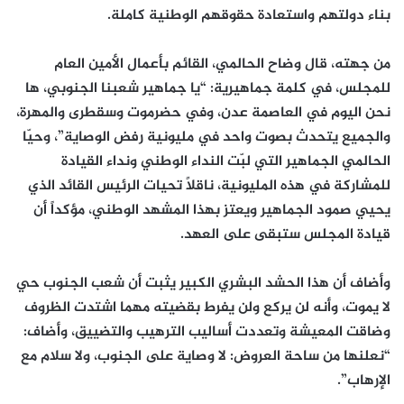
بناء دولتهم واستعادة حقوقهم الوطنية كاملة.
من جهته، قال وضاح الحالمي، القائم بأعمال الأمين العام
للمجلس، في كلمة جماهيرية: “يا جماهير شعبنا الجنوبي، ها
نحن اليوم في العاصمة عدن، وفي حضرموت وسقطرى والمهرة،
والجميع يتحدث بصوت واحد في مليونية رفض الوصاية”، وحيّا
الحالمي الجماهير التي لبّت النداء الوطني ونداء القيادة
للمشاركة في هذه المليونية، ناقلاً تحيات الرئيس القائد الذي
يحيي صمود الجماهير ويعتز بهذا المشهد الوطني، مؤكداً أن
قيادة المجلس ستبقى على العهد.
وأضاف أن هذا الحشد البشري الكبير يثبت أن شعب الجنوب حي
لا يموت، وأنه لن يركع ولن يفرط بقضيته مهما اشتدت الظروف
وضاقت المعيشة وتعددت أساليب الترهيب والتضييق، وأضاف:
“نعلنها من ساحة العروض: لا وصاية على الجنوب، ولا سلام مع
الإرهاب”.