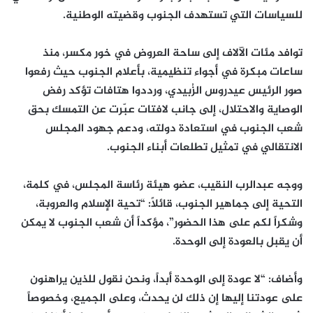
للسياسات التي تستهدف الجنوب وقضيته الوطنية.
توافد مئات الآلاف إلى ساحة العروض في خور مكسر، منذ
ساعات مبكرة في أجواء تنظيمية، بأعلام الجنوب حيث رفعوا
صور الرئيس عيدروس الزُبيدي، ورددوا هتافات تؤكد رفض
الوصاية والاحتلال، إلى جانب لافتات عبّرت عن التمسك بحق
شعب الجنوب في استعادة دولته، ودعم جهود المجلس
الانتقالي في تمثيل تطلعات أبناء الجنوب.
ووجه عبدالرب النقيب، عضو هيئة رئاسة المجلس، في كلمة،
التحية إلى جماهير الجنوب، قائلاً: “تحية الإسلام والعروبة،
وشكراً لكم على هذا الحضور”، مؤكداً أن شعب الجنوب لا يمكن
أن يقبل بالعودة إلى الوحدة.
وأضاف: “لا عودة إلى الوحدة أبداً، ونحن نقول للذين يراهنون
على عودتنا إليها إن ذلك لن يحدث، وعلى الجميع، وخصوصاً