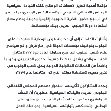
مؤكدة أهمية تعزيز الاصطفاف الوطني خلف القيادة السياسية
للمجلس الانتقالي الجنوبي، برئاسة الرئيس الزُبيدي، بما يسهم
في ترسيخ حضور القضية الجنوبية إقليميًا ودوليًا، ودعم مسار
استعادة دولة الجنوب العربي وبناء مؤسساتها.
وأشارت الكلمات إلى أن محاولة فرض الوصاية السعودية على
الجنوب وتوظيف مؤسسات الدولة في إطار فرض واقع سياسي
على شعب الجنوب انما هي محاولة اعادة قوة 7/7 لاحتلال
الجنوب، والذي يشكل انتهاكاً جسيماً لحقوق الجنوبيين، وخروجاً
واضحاً عن الضمانات القانونية الدولية وحق شعب الجنوب في
تقرير مصيره لاستعادة دولته التي تم احتلالها عام 1994م.
وجدد المشاركون تأكيدهم استمرار دعمهم للمجلس الانتقالي
الجنوبي العربي وقيادته السياسية، معتبرين أن الحشد
الجماهيري يعكس التفاف أبناء الجنوب حول مشروعهم
الوطني، وتمسكهم بثوابتهم السياسية، ومواصلة العمل