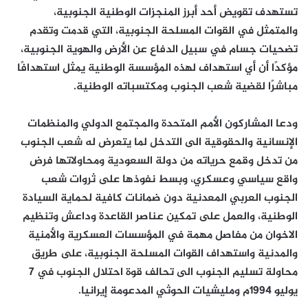
تستهدف تقويض أحد أبرز المنجزات الوطنية الجنوبية،
والمتمثل في القوات المسلحة الجنوبية، التي قدمت وتقدم
تضحيات جسام في سبيل الدفاع عن الأرض والهوية الجنوبية،
مؤكدًا أن أي استهداف لهذه المؤسسة الوطنية يمثل استهدافًا
مباشرًا لقضية شعب الجنوب ومكتسباته الوطنية.
ودعا المشاركون الأمم المتحدة والمجتمع الدولي والمنظمات
الإنسانية والحقوقية الى التدخل لما يتعرض له شعب الجنوب
من تدخل وقمع حرياته من دولة السعودية ومحاولاتها فرض
واقع سياسي وعسكري، وبسط نفوذها على ثروات شعب
الجنوب العربي المعدنية دون ضمانات كافية لحماية السيادة
الوطنية، والعمل على تمكين عناصر القاعدة وداعش وتنظيم
الاخوان من مفاصل مهمة في المؤسسات العسكرية والأمنية
والمدنية واستهداف القوات المسلحة الجنوبية، على طريق
محاولة تسليم الجنوب الى تحالف قوة احتلال الجنوب في 7
يوليو 1994م ومليشيات الحوثي المدعومة إيرانيا.