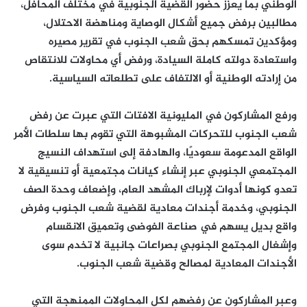
الوطني بما يعزز حضور القضية الجنوبية في مختلف المحافل،
مطالبين برفض جميع أشكال الوصاية ومناهضة الاحتلال،
ومؤكدين تمسكهم بحق شعب الجنوب في تقرير مصيره
واستعادة دولته كاملة السيادة، ورفض أي محاولات للانتقاص
من إرادته الوطنية أو الالتفاف على تطلعاته السياسية.
ورفع المشاركون في المليونية الافتات التي عبرت عن رفض
شعب الجنوب للتحركات المشبوهة التي تقوم بها سلطات الأمر
الواقع المدعومة سعوديًا، والهادفة إلى استهداف النسيج
المجتمعي الجنوبي عبر إنشاء كيانات مجتمعية أو تنسيقية لا
تعدو كونها أدوات لإرباك المشهد العام، وإضعاف وحدة الصف
الجنوبي، وخدمة أجندات معادية لقضية شعب الجنوب وفرض
واقع بديل يسهم في صناعة الفوضى وتعميق الانقسام
وإشغال المجتمع الجنوبي بصراعات جانبية لا تخدم سوى
الأجندات المعادية لمصالح وقضية شعب الجنوب.
وعبر المشاركون عن رفضهم لكل المحاولات الممنهجة التي