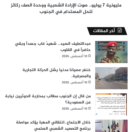
للحل
مليونية 7 يوليو.. صوت الإرادة الشعبية ووحدة الصف ركائز
المستدام
للحل المستدام في الجنوب
في
الجنوب
أخر المقالات
عبداللطيف السيد.. شهيدٌ غاب جسداً وبقي
حاضراً في القلوب
10 أغسطس، 2026
خنفر عصيانا مدنيا يشل الحركة التجارية
والمصرفية.
10 أغسطس، 2026
من قال إن الجنوب مطالب بمحاربة الحوثيين نيابة
عن السعودية؟
10 أغسطس، 2026
خلال الاجتماع..انتقالي المهرة يؤكد مواصلة
برنامج التصعيد الشعبي السلمي