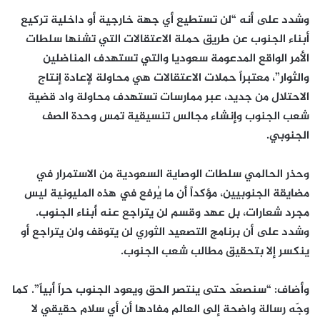
وشدد على أنه “لن تستطيع أي جهة خارجية أو داخلية تركيع
أبناء الجنوب عن طريق حملة الاعتقالات التي تشنها سلطات
الأمر الواقع المدعومة سعوديا والتي تستهدف المناضلين
والثوار”، معتبراً حملات الاعتقالات هي محاولة لإعادة إنتاج
الاحتلال من جديد، عبر ممارسات تستهدف محاولة واد قضية
شعب الجنوب وإنشاء مجالس تنسيقية تمس وحدة الصف
الجنوبي.
وحذر الحالمي سلطات الوصاية السعودية من الاستمرار في
مضايقة الجنوبيين، مؤكداً أن ما يُرفع في هذه المليونية ليس
مجرد شعارات، بل عهد وقسم لن يتراجع عنه أبناء الجنوب.
وشدد على أن برنامج التصعيد الثوري لن يتوقف ولن يتراجع أو
ينكسر إلا بتحقيق مطالب شعب الجنوب.
وأضاف: “سنصعّد حتى ينتصر الحق ويعود الجنوب حراً أبياً”. كما
وجّه رسالة واضحة إلى العالم مفادها أن أي سلام حقيقي لا