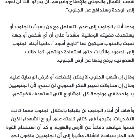
شعب الشمال والحوثي والإصلاح وغيرهم، أن يدركوا أننا لن نعود
إلى الوحدة وسندافع عن الجنوب”.
ودعا أبناء الجنوب إلى عدم التساهل مع من يعبث بالجنوب أو
يستهدف قضيته الوطنية، مشدداً على أن أي شخص أو جهة
تعبث بالجنوب سيكون لها “تاريخ أسود”، داعياً أبناء الجنوب
إلى الصمود والثبات حتى استعادة دولتهم. كما طالب
السعودية برفع يدها عن أرض الجنوب.
وقال إن شعب الجنوب لا يمكن إخضاعه أو فرض الوصاية عليه،
وقال إن محاولات تغيير الفكر الجنوبي لن تنجح، لأن الجنوبيين
يد واحدة في مواجهة كل المشاريع التي تستهدف قضيتهم.
وأضاف أن أبناء الجنوب لن يقبلوا باحتلال الجنوب مهما كانت
التضحيات، مترحماً في ختام كلمته على أرواح الشهداء الذين
قدموا حياتهم دفاعاً عن الأرض والهوية، واكد أن استخدام القوة
ضد الجار سياسة فاشلة، مشيراً إلى أن الجنوبيين ماضون نحو