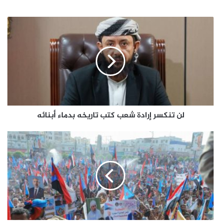
لن
تنكسر
إرادة
شعب
كتب
تاريخه
بدماء
أبنائه
لن تنكسر إرادة شعب كتب تاريخه بدماء أبنائه
مليونية
7
يوليو..
صوت
الإرادة
الشعبية
ووحدة
الصف
ركائز