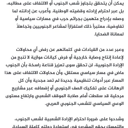
يمكن أن يتحقق بتجاوز شعب الجنوب أو الالتفاف على مطالبه،
بل عبر احترام إرادته وقضيته الوطنية. وأعرب عن إدانته لما
وصفه بإدراج متهمين بجرائم حرب في مسارات سياسية أو
تفاوضية، معتبراً ذلك استفزازاً لمشاعر الجنوبيين وتجاهلاً
لمعاناة الضحايا.
وعبر عدد من القيادات في كلماتهم عن رفض أي محاولات
لإعادة إنتاج وصاية خارجية أو فرض كيانات موازية لا تنبع من
الإرادة الجنوبية، لن تحقق سوى تعزيز قناعة راسخة بأن الجنوب
ماضٍ في مسار سياسي مستقل، وأن محاولات الالتفاف على هذا
المسار عبر أدوات تنظيمية جديدة لم تعد مجدية وأن كل
الرهانات على تفكيك الصف الجنوبي أو إضعافه عبر مشاريع
مرحلية قد سقطت أمام صلابة الموقف الشعبي وارتفاع مستوى
الوعي السياسي للشعب الجنوبي العربي.
وشددوا على ضرورة احترام الإرادة الشعبية لشعب الجنوب،
والتمسك بحقه المشروع في استعادة دولته كاملة السيادة،