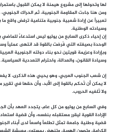
لها وتحولها إلى مشروع هيمنة لا يمكن القبول باستمراره
ومن هنا جاءت المقاومة الجنوبية، ثم الحراك الجنوبي، و
وسيادته الوطنية.
إن إحياء ذكرى السابع من يوليو ليس استدعاءً للماضي 
الوحدة بصيغته التي فُرضت بالقوة قد انتهى عملياً وسي
وبإرادة وعزيمة قويتين نحو بناء دولته الجنوبية العربي
وسيادة القانون، والعدالة، واحترام التعددية السياسية.
إن شعب الجنوب العربي، وهو يحيي هذه الذكرى، لا يفعل 
لا يمكن أن تُحكم بالقوة إلى الأبد، وأن حقها في تقرير 
ولا تُلغيه الحروب.
وفي السابع من يوليو من كل عام، يتجدد العهد بأن الج
الإرادة القوية ليقرر مستقبله بنفسه، وأن قضية استعا
قضية وطنية جامعة تمثل تطلعاً واسعاً لدى أبناء الجن
الكرامة، وتصون الهوية، وتنهض بمستوى معيشة الشعب ، 