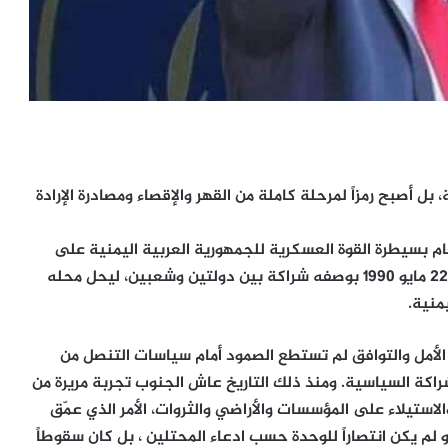
 بل أصبح رمزاً لمرحلة كاملة من القهر والإقصاء ومصادرة الإرادة
 حرب صيف ذلك العام بسيطرة القوة العسكرية للجمهورية العربية اليمنية على
الجنوب، وسقط بذلك المشروع الوحدوي الذي أُعلن في 22 مايو 1990 بوصفه شراكة بين دولتين وشعبين، ليحل محله
منية.
الأمل والتوافق لم تستطع الصمود أمام سياسات التنصل من
لشراكة السياسية. ومنذ ذلك التاريخ عاش الجنوب تجربة مريرة من
الاستيلاء على المؤسسات والأراضي والثروات، الأمر الذي عمّق
 لم يكن انتصاراً للوحدة حسب ادعاء المحتلين ، بل كان سقوطاً