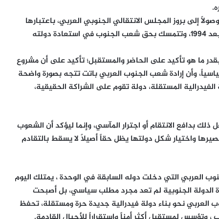
.
صولاً إلى بروز المجلس الانتقالي الجنوبي العربي، باعتبارها
تعبيراً عن إرادة شعبية جنوبية متنامية ترفض واقع ما بعد 1994، وتتمسك بحق شعب الجنوب في استعادة دولته
بقدر ما هو تأكيد على الحاضر والمستقبل؛ تأكيد على أن مشروع
اسياً، وأن إرادة شعب الجنوب العربي باتت تتجه بصورة واضحة
ة الفيدرالية المستقلة، دولة تقوم على الشراكة الحقيقية،
ذلك بدافع الانتقام أو اجترار المآسي، وإنما ليؤكد أن الشعوب
مصيرها واختيار شكل دولتها يظل حقاً أصيلاً لا يسقط بالتقادم
نوب العربي التي دخلت دوله السابقة في الوحدة ، يمتلك اليوم
دة الدولة الجنوبية لم تعد مجرد مطلب سياسي، بل أصبحت
وب العربي نحو بناء دولة فيدرالية جديدة حرة ومستقلة، تحفظ
وتؤسس لمستقبل أكثر أمناً واستقراراً للأجيال القادمة.