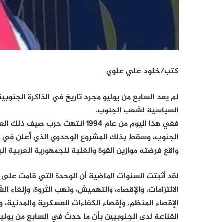
كتب/خلود علي علوي
لم يعد السابع من يوليو مجرد تاريخ في الذاكرة الجنوبية،
السياسية لشعب الجنوب.
ففي هذا اليوم من عام 1994 انتهت
واقع فرضته موازين القوة والغلبة للجمهورية العربية الي
لقد أثبتت السنوات الماضية أن الوحدة التي قامت على 
الالتزامات، والإقصاء، والتهميش، ونهب الثروة، وإلغاء ا
الإقصاء المنظم، وإقصاء الكفاءات العسكرية والمدنية، و
القناعة لدى الجنوبيين بأن ما حدث في السابع من يوليو