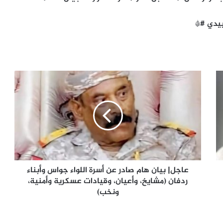
بيدي #*
عاجل|
بيان
هام
صادر
عن
أسرة
اللواء
جواس
وأبناء
ردفان
عاجل| بيان هام صادر عن أسرة اللواء جواس وأبناء
(مشايخ،
ردفان (مشايخ، وأعيان، وقيادات عسكرية وأمنية،
وأعيان،
ونخب)
وقيادات
عسكرية
وأمنية،