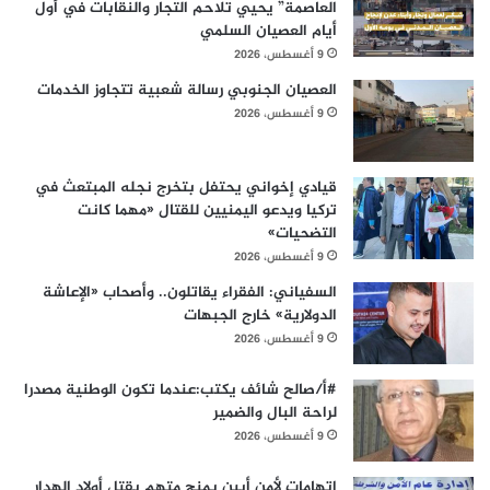
العاصمة” يحيي تلاحم التجار والنقابات في أول
أيام العصيان السلمي
9 أغسطس، 2026
العصيان الجنوبي رسالة شعبية تتجاوز الخدمات
9 أغسطس، 2026
قيادي إخواني يحتفل بتخرج نجله المبتعث في
تركيا ويدعو اليمنيين للقتال «مهما كانت
التضحيات»
9 أغسطس، 2026
السفياني: الفقراء يقاتلون.. وأصحاب «الإعاشة
الدولارية» خارج الجبهات
9 أغسطس، 2026
#أ/صالح شائف يكتب:عندما تكون الوطنية مصدرا
لراحة البال والضمير
9 أغسطس، 2026
اتهامات لأمن أبين بمنح متهم بقتل أولاد الهدار