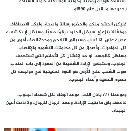
استعادة هويته ووطنه ودولته المستقلة كاملة السيادة
بحدودها ما قبل عام 1990م.
فليكن الحشد منكم والحضور رسالة واضحة، وليكن الاصطفاف
موقفًا لا يتزعزع. سيظل الجنوب رقمًا صعبًا، وستظل إرادة شعبه
عصية على الانكسار، وسيبقى التلاحم ووحدة الصف أقوى من
كل المؤامرات، وأصدق من كل محاولات التشويه والإقصاء.
وسنظل كالجسد الواحد لإفشال كل الأحلام التي تستهدف
الجنوب، وستبقى الإرادة الشعبية من المهرة إلى باب المندب،
صوت الشعب على الأرض هو القوة الحقيقية في مواجهة كل
خصوم القضية وأعداء الجنوب.
وموعدنا 7/7 باذن الله… موعد الوفاء لكل شهداء الجنوب،
فالعهد باقٍ ما بقيت الإرادة. وعهد الرجال للرجال، ولا نامت أعين
الجبناء.
أثناء