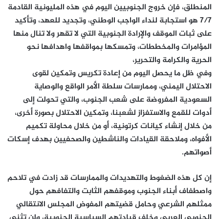
المنطلق، فإن خروج الجنوبيين اليوم في هذه المليونية القادمة
7/7 هو استجابة لنداء الواجب الوطني، وتجديد للعهد، وتأكيد
على ثبات الموقف والإرادة الجنوبية التي لا تقهر ولا تنال منها
المؤامرات والمخططات، وتمسكها بمواقفها واهدافها نحو
الحرية والكرامة والتحرير،
وفي ظل ما يحصل اليوم من إعادة تكريس وتمكين لقوى
الاحتلال اليمني، وممارسات سلطة الأمر الواقع والوصاية
السعودية المفروضة على شعب الجنوب، والتي تحولت إلى
أدوات للقمع والاستفزاز لشعبنا، وتمكين الاحتلال بصورة أخرى،
من خلال إنشاء كيانات كرتونية، أو من خلال محاولة تكميم
الأفواه، وملاحقة القيادات والناشطين والصحفيين بهدف إسكات
أصواتهم.
إن كل هذه الضغوط والتهديدات والممارسات قد زادت في تلاحم
واصطفاف أبناء الجنوب وموقفهم الثابت والتفافهم حول
ممثلهم الشرعي وحامل قضيتهم المفوض المجلس الانتقالي
الجنوبي العربي وخلف قيادتهم السياسية الجنوبية، ولن تثني