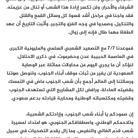
الشرفاء والأحرار، ولن تكسر إرادة هذا الشعب أو تنال من عزيمته.
فقد واجنا في مراحل أشد قسوة كل وسائل القمع والقتل
والتنكيل، وصمدوا في وجه الغزو والتجبر، وأثبت التاريخ أن عهد
الطغاة مهما طال فإنه إلى زوال.
فموعدنا 7/7 مع التصعيد الشعبي السلمي والمليونية الكبرى
في العاصمة الحبيبة عدن وحضرموت، في ذكرى الاحتلال،
لنؤكد أن ما يجري اليوم من محاولات مماثلة عبر الوصاية
السعودية لن يغير من ثبات موقف أبناء الجنوب، ولنوصل صوتنا
ورسالتنا إلى العالم أجمع بأن شعب الجنوب ماضٍ في التمسك
بقضيته العادلة، ورافض لكل المشاريع التي تستهدف الجنوب
وقضيته ومكتسباته الوطنية ومحاربة قيادته بدعم سعودي.
إن صمودكم يا أبناء شعب الجنوب، وإرادتكم الشعبية،
وتلاحمكم الوطني، واصطفافكم الجنوبي، هو امتداد لمسيرة
شعب قدّم الغالي والنفيس، وما زال يقدم التضحيات في سبيل