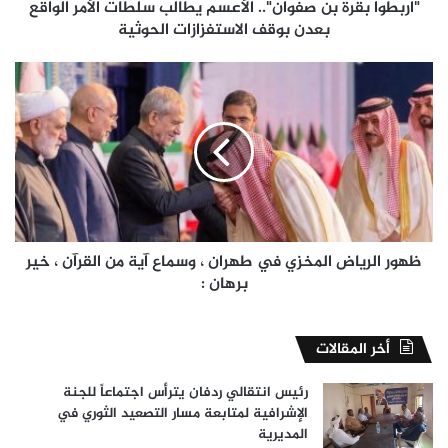
بعدن
"اربطوا بقرة بن صفوان".. الأعسم يطالب سلطات الأمر الواقع
بوقف
بعدن بوقف الاستفزازات الحوثية
الاستفزازات
الحوثية
ظهور
الرياض
المخزي
في
طهران
،
وسماع
آية
من
القرآن
ظهور الرياض المخزي في طهران ، وسماع آية من القرآن ، خير
،
برهان :
خير
برهان
:
أخر المقالات
رئيس انتقالي ردفان يترأس اجتماعاً للجنة
الإشرافية لمتابعة مسار التصعيد الثوري في
المديرية