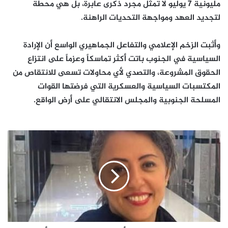
مليونية 7 يوليو لا تمثل مجرد ذكرى عابرة، بل هي محطة
لتجديد العهد ومواجهة التحديات الراهنة.
وأثبت الزخم الإعلامي والتفاعل الجماهيري الواسع أن الإرادة
السياسية في الجنوب باتت أكثر تماسكاً وعزماً على انتزاع
الحقوق المشروعة، والتصدي لأي محاولات تسعى للانتقاص من
المكتسبات السياسية والعسكرية التي فرضتها القوات
المسلحة الجنوبية والمجلس الانتقالي على أرض الواقع.
"اربطوا
بقرة
بن
صفوان"..
الأعسم
يطالب
سلطات
الأمر
الواقع