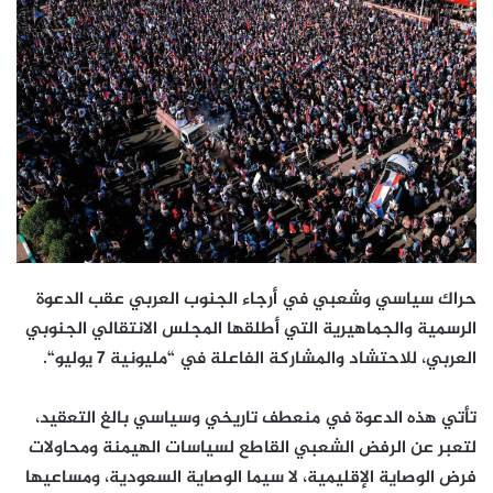
حراك سياسي وشعبي في أرجاء الجنوب العربي عقب الدعوة
الرسمية والجماهيرية التي أطلقها المجلس الانتقالي الجنوبي
العربي، للاحتشاد والمشاركة الفاعلة في “مليونية 7 يوليو“.
تأتي هذه الدعوة في منعطف تاريخي وسياسي بالغ التعقيد،
لتعبر عن الرفض الشعبي القاطع لسياسات الهيمنة ومحاولات
فرض الوصاية الإقليمية، لا سيما الوصاية السعودية، ومساعيها