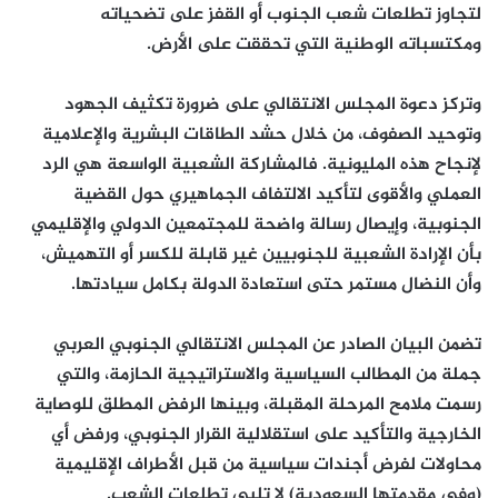
لتجاوز تطلعات شعب الجنوب أو القفز على تضحياته
ومكتسباته الوطنية التي تحققت على الأرض.
وتركز دعوة المجلس الانتقالي على ضرورة تكثيف الجهود
وتوحيد الصفوف، من خلال حشد الطاقات البشرية والإعلامية
لإنجاح هذه المليونية. فالمشاركة الشعبية الواسعة هي الرد
العملي والأقوى لتأكيد الالتفاف الجماهيري حول القضية
الجنوبية، وإيصال رسالة واضحة للمجتمعين الدولي والإقليمي
بأن الإرادة الشعبية للجنوبيين غير قابلة للكسر أو التهميش،
وأن النضال مستمر حتى استعادة الدولة بكامل سيادتها.
تضمن البيان الصادر عن المجلس الانتقالي الجنوبي العربي
جملة من المطالب السياسية والاستراتيجية الحازمة، والتي
رسمت ملامح المرحلة المقبلة، وبينها الرفض المطلق للوصاية
الخارجية والتأكيد على استقلالية القرار الجنوبي، ورفض أي
محاولات لفرض أجندات سياسية من قبل الأطراف الإقليمية
(وفي مقدمتها السعودية) لا تلبي تطلعات الشعب.