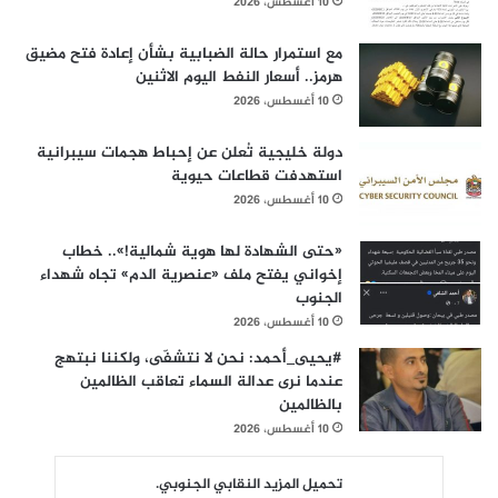
10 أغسطس، 2026
مع استمرار حالة الضبابية بشأن إعادة فتح مضيق
هرمز.. أسعار النفط اليوم الاثنين
10 أغسطس، 2026
دولة خليجية تُعلن عن إحباط هجمات سيبرانية
استهدفت قطاعات حيوية
10 أغسطس، 2026
«حتى الشهادة لها هوية شمالية!».. خطاب
إخواني يفتح ملف «عنصرية الدم» تجاه شهداء
الجنوب
10 أغسطس، 2026
#يحيى_أحمد: نحن لا نتشفّى، ولكننا نبتهج
عندما نرى عدالة السماء تعاقب الظالمين
بالظالمين
10 أغسطس، 2026
تحميل المزيد النقابي الجنوبي.