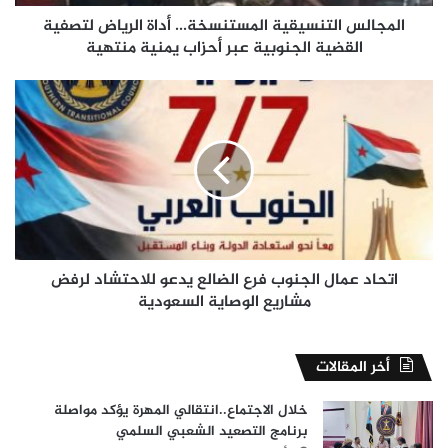
عبر
أحزاب
المجالس التنسيقية المستنسخة... أداة الرياض لتصفية
يمنية
القضية الجنوبية عبر أحزاب يمنية منتهية
منتهية
اتحاد
عمال
الجنوب
فرع
الضالع
يدعو
للاحتشاد
لرفض
مشاريع
الوصاية
اتحاد عمال الجنوب فرع الضالع يدعو للاحتشاد لرفض
السعودية
مشاريع الوصاية السعودية
أخر المقالات
خلال الاجتماع..انتقالي المهرة يؤكد مواصلة
برنامج التصعيد الشعبي السلمي