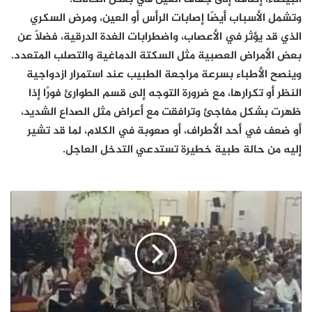
وتشمل الأسباب أيضًا إصابات الرأس أو العين، ومرض السكري
الذي قد يؤثر في الأعصاب، واضطرابات الغدة الدرقية، فضلًا عن
بعض الأمراض العصبية مثل السكتة الدماغية والتصلب المتعدد.
وينصح الأطباء بسرعة مراجعة الطبيب عند استمرار ازدواجية
النظر أو تكرارها، مع ضرورة التوجه إلى قسم الطوارئ فورًا إذا
ظهرت بشكل مفاجئ وترافقت مع أعراض مثل الصداع الشديد،
أو ضعف في أحد الأطراف، أو صعوبة في الكلام، لما قد تشير
إليه من حالة طبية خطيرة تستدعي التدخل العاجل.
المجالس
التنسيقية
المستنسخة...
أداة
الرياض
لتصفية
القضية
الجنوبية