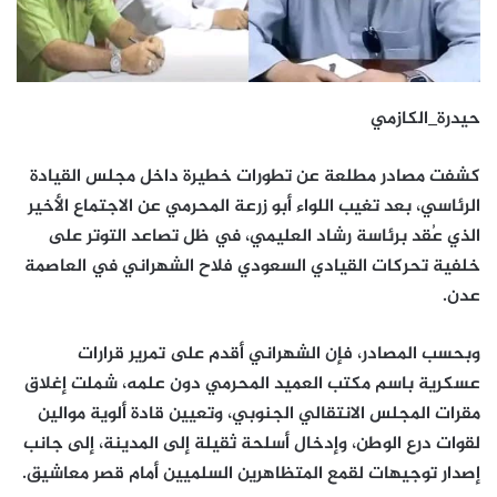
حيدرة_الكازمي
كشفت مصادر مطلعة عن تطورات خطيرة داخل مجلس القيادة
الرئاسي، بعد تغيب اللواء أبو زرعة المحرمي عن الاجتماع الأخير
الذي عُقد برئاسة رشاد العليمي، في ظل تصاعد التوتر على
خلفية تحركات القيادي السعودي فلاح الشهراني في العاصمة
عدن.
وبحسب المصادر، فإن الشهراني أقدم على تمرير قرارات
عسكرية باسم مكتب العميد المحرمي دون علمه، شملت إغلاق
مقرات المجلس الانتقالي الجنوبي، وتعيين قادة ألوية موالين
لقوات درع الوطن، وإدخال أسلحة ثقيلة إلى المدينة، إلى جانب
إصدار توجيهات لقمع المتظاهرين السلميين أمام قصر معاشيق.