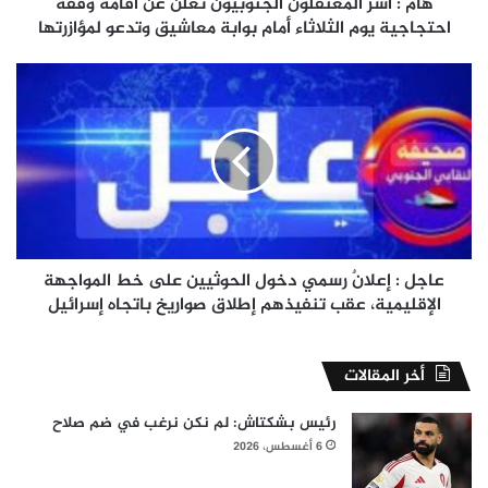
احتجاجية
هام : أسر المعتقلون الجنوبيون تعلن عن اقامة وقفة
يوم
احتجاجية يوم الثلاثاء أمام بوابة معاشيق وتدعو لمؤازرتها
الثلاثاء
أمام
عاجل
بوابة
:
معاشيق
إعلانٌ
وتدعو
رسمي
لمؤازرتها
دخول
الحوثيين
على
خط
المواجهة
الإقليمية،
عاجل : إعلانٌ رسمي دخول الحوثيين على خط المواجهة
عقب
الإقليمية، عقب تنفيذهم إطلاق صواريخ باتجاه إسرائيل
تنفيذهم
إطلاق
صواريخ
أخر المقالات
باتجاه
إسرائيل
رئيس بشكتاش: لم نكن نرغب في ضم صلاح
6 أغسطس، 2026