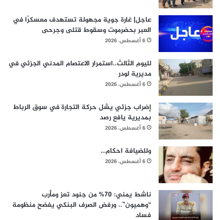
عاجل| غارة جوية مجهولة تستهدف معسكرًا في
العبر بحضرموت وسقوط قتلى وجرحى
6 أغسطس، 2026
لليوم الثالث..استمرار الاعتصام المدني الجزئي في
مديرية لودر
6 أغسطس، 2026
إضراب جزئي يشل حركة التجارة في سوق الرباط
بمديرية يافع رصد
6 أغسطس، 2026
وللضيافة احكام…
6 أغسطس، 2026
ناشط يمني: 70% من جنود تعز ومأرب
“وهميون”.. ورفض الصرف البنكي يفضح منظومة
فساد