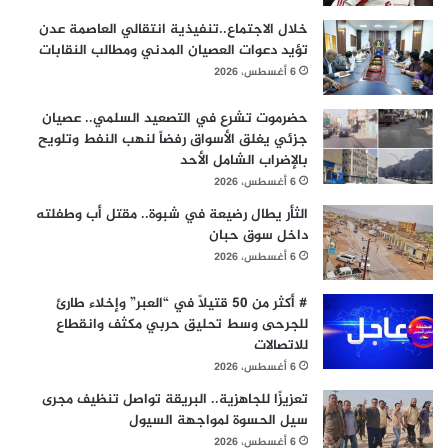
خلال الاجتماع..تنفيذية انتقالي العاصمة عدن
تؤيد دعوات العصيان المدني ومطالب النقابات
6 أغسطس، 2026
حضرموت تشرع في التصعيد السلمي.. عصيان
جزئي يغلق الأسواق رفضاً لنهب النفط وتلويح
بالإضراب الشامل الأحد
6 أغسطس، 2026
الثأر يطال رضيعة في شبوة.. مقتل أب وطفلته
داخل سوق حبان
6 أغسطس، 2026
# أكثر من 50 قتيلاً في “العبر” وإخلاء طارئ
للجرحى وسط تحليق حربي مكثف وانقطاع
للاتصالات
6 أغسطس، 2026
تعزيزًا للجاهزية.. البريقة تواصل تنظيف مجرى
سيل الحسوة لمواجهة السيول
6 أغسطس، 2026