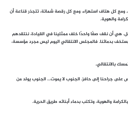
ون. ومع كل هتاف استهزاء، ومع كل رقصة شماتة، تتجذر قناعة أن
كرامة والهوية.
ل. هي أن نقف صفًا واحدًا خلف ممثلينا في القيادة، ننتقدهم
يستخف بدمائنا. فالمجلس الانتقالي اليوم ليس مجرد مؤسسة،
تمسك بالانتقالي.
قص على جراحنا إلى حافز. الجنوب لا يموت… الجنوب يولد من
كرامة والهوية، وتكتب بدماء أبنائه طريق الحرية.