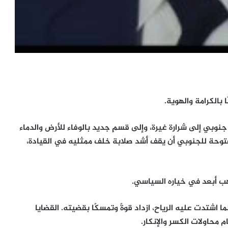
 بالكرامة والهوية.
وبي إلى شرارة غيرة، وإلى قسمٍ جديد بالوفاء للأرض والدماء
وحة للجنوبي أن يقف أشد صلابة خلف ممثليه في القيادة،
هب أبعد في خياره السياسي.
 اشتدت عليه الرياح، ازداد قوةً وتمسكًا بقضيته. القضايا
م محاولات الكسر والإنكار.