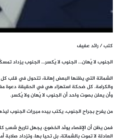
كتب / رائد عفيف
الجنوب لا يُهان… الجنوب لا يُكسر… الجنوب يزداد تمسكًا
الشماتة التي يظنها البعض إهانة، تتحول في قلب كل جن
والكرامة. كل ضحكة استهزاء هي في الحقيقة دعوة مفت
وأن يعلن بصوت واحد أن الجنوب لا يُهان ولا يُكسر.
من يفرح بجراح الجنوب، يكتب بيده مبررات الجنوب ليذ
فمن يظن أن الإقصاء يولّد الخضوع، يجهل تاريخ شعبٍ كلما
العادلة لا تموت بالشماتة، بل تحيا بها، وتزداد صلابة أما