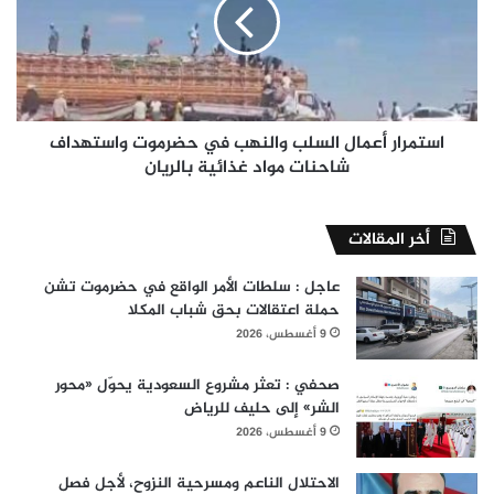
والنهب
في
حضرموت
واستهداف
شاحنات
مواد
غذائية
استمرار أعمال السلب والنهب في حضرموت واستهداف
بالريان
شاحنات مواد غذائية بالريان
أخر المقالات
عاجل : سلطات الأمر الواقع في حضرموت تشن
حملة اعتقالات بحق شباب المكلا
9 أغسطس، 2026
صحفي : تعثر مشروع السعودية يحوّل «محور
الشر» إلى حليف للرياض
9 أغسطس، 2026
الاحتلال الناعم ومسرحية النزوح، لأجل فصل