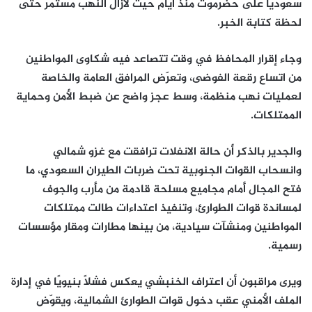
سعوديًا على حضرموت منذ أيام حيث لازال النهب مستمر حتى
لحظة كتابة الخبر.
وجاء إقرار المحافظ في وقت تتصاعد فيه شكاوى المواطنين
من اتساع رقعة الفوضى، وتعرّض المرافق العامة والخاصة
لعمليات نهب منظمة، وسط عجز واضح عن ضبط الأمن وحماية
الممتلكات.
والجدير بالذكر أن حالة الانفلات ترافقت مع غزو شمالي
وانسحاب القوات الجنوبية تحت ضربات الطيران السعودي، ما
فتح المجال أمام مجاميع مسلحة قادمة من مأرب والجوف
لمساندة قوات الطوارئ، وتنفيذ اعتداءات طالت ممتلكات
المواطنين ومنشآت سيادية، من بينها مطارات ومقار مؤسسات
رسمية.
ويرى مراقبون أن اعتراف الخنبشي يعكس فشلًا بنيويًا في إدارة
الملف الأمني عقب دخول قوات الطوارئ الشمالية، ويقوّض