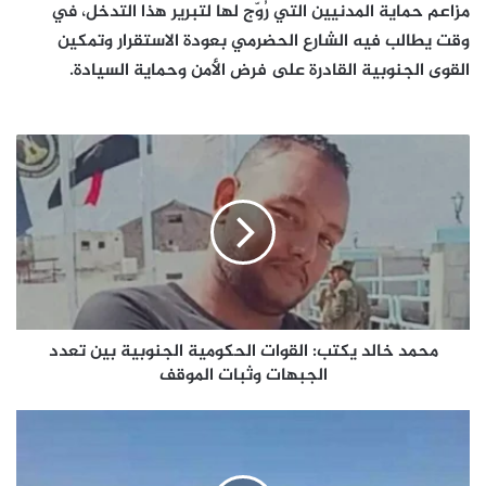
مزاعم حماية المدنيين التي رُوّج لها لتبرير هذا التدخل، في
وقت يطالب فيه الشارع الحضرمي بعودة الاستقرار وتمكين
القوى الجنوبية القادرة على فرض الأمن وحماية السيادة.
محمد
خالد
يكتب:
القوات
الحكومية
الجنوبية
بين
تعدد
الجبهات
وثبات
محمد خالد يكتب: القوات الحكومية الجنوبية بين تعدد
الموقف
الجبهات وثبات الموقف
استمرار
أعمال
السلب