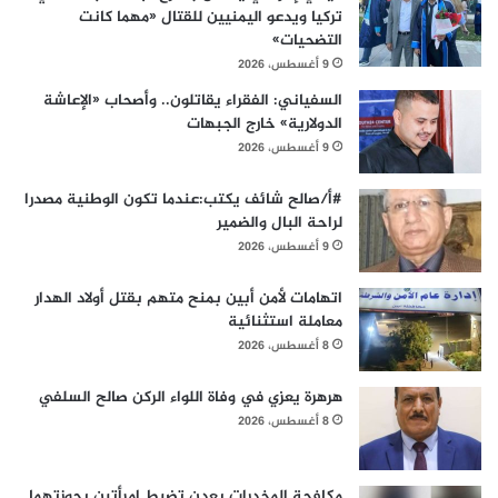
تركيا ويدعو اليمنيين للقتال «مهما كانت
التضحيات»
9 أغسطس، 2026
السفياني: الفقراء يقاتلون.. وأصحاب «الإعاشة
الدولارية» خارج الجبهات
9 أغسطس، 2026
#أ/صالح شائف يكتب:عندما تكون الوطنية مصدرا
لراحة البال والضمير
9 أغسطس، 2026
اتهامات لأمن أبين بمنح متهم بقتل أولاد الهدار
معاملة استثنائية
8 أغسطس، 2026
هرهرة يعزي في وفاة اللواء الركن صالح السلفي
8 أغسطس، 2026
مكافحة المخدرات بعدن تضبط امرأتين بحوزتهما