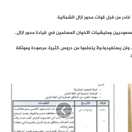
در من قبل قوات محور ازال الشمالية
لسعوديين ومليشيات الاخوان المسلمين في قيادة محور ازال..
 ولن يستفيدوا،ولا يتعلموا من دروس كثيرة، مرصودة وموثقة
سيئون
:
اشتباكات
عنيفة
بين
قوات
درع
الوطن