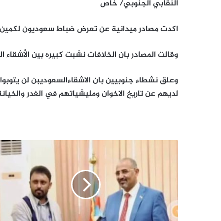
النقابي الجنوبي/ خاص
اكدت مصادر ميدانية عن تعرض ضباط سعوديون لكمين غا
وقالت المصادر بان الخلافات نشبت كبيره بين الأشقاء ا
وعلق نشطاء جنوبيين بان الاشقاءالسعوديبن لن يتوبوا،
لديهم عن تاريخ الاخوان ومليشياتهم في الغدر والخيانة
محمد
بن
حبريش:
مهما
اختلف
الاخ
مع
اخوه