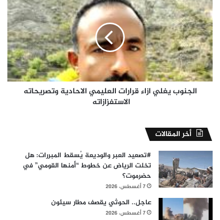
يغلي
ازاء
قرارات
العليمي
الاحادية
وتصريحاته
الاستفزازاته
الجنوب يغلي ازاء قرارات العليمي الاحادية وتصريحاته
الاستفزازاته
أخر المقالات
#​تصعيد العبر والوديعة يُسقط المبررات: هل
تخلت الرياض عن خطوط “أمنها القومي” في
حضرموت؟
7 أغسطس، 2026
عاجل.. الحوثي يقصف مطار سيئون
7 أغسطس، 2026