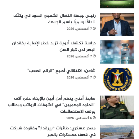
رئيس جبهة النضال الشعبي السوداني يُكلّف
ناطقًا رسميًا باسم الجبهة
7 أغسطس، 2026
دراسة تكشف أدوية تزيد خطر الإصابة بفقدان
البصر لدى كبار السن
7 أغسطس، 2026
شاعن: الانتقالي أصبح “الرقم الصعب”
7 أغسطس، 2026
ضابط أمني يتهم أمن أبين بالإبقاء على آلاف
“الجنود الوهميين” في كشوفات الرواتب ويطالب
بوقف الاستقطاعات
6 أغسطس، 2026
مصدر عسكري: طائرات “بيرقدار” مفقودة شاركت
في قصف معسكرات بالعبر