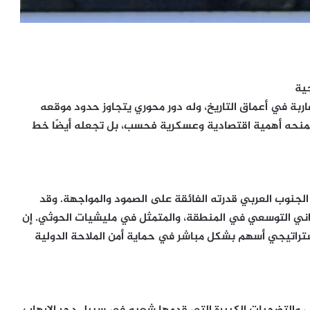
جية
ضاربة في أعماق التاريخ، وله دور محوري يتجاوز حدود موقعه
ا تمنحه أهمية اقتصادية وعسكرية فحسب، بل تجعله أيضًا خط
الجنوب العربي قدرته الفائقة على الصمود والمواجهة. وقد
اني التوسعي في المنطقة، والمتمثل في مليشيات الحوثي. إن
ز استراتيجي أسهم بشكل مباشر في حماية أمن الملاحة الدولية