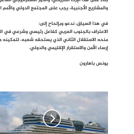
​بناءً على هذا الإرث التاريخي، والدور الاستراتيجي ال
والمشاريع الأجنبية، يجب على المجتمع الدولي والأمم ا
​في هذا السياق، ندعو وبإلحاح إلى:
​الاعتراف بالجنوب العربي كفاعل رئيسي وشرعي في ال
​منحه الاستقلال الثاني الذي يستحقه شعبه، لتمكينه م
إرساء الأمن والاستقرار الإقليمي والدولي.
يونس باهارون
تسجيل
أكثر
من
100
اصابة
بين
ركاب