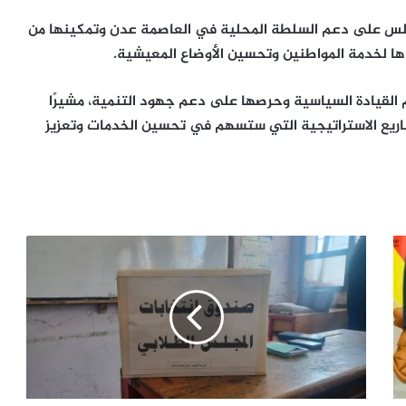
لس على دعم السلطة المحلية في العاصمة عدن وتمكينها من
ها لخدمة المواطنين وتحسين الأوضاع المعيشية.
 القيادة السياسية وحرصها على دعم جهود التنمية، مشيرًا
ريع الاستراتيجية التي ستسهم في تحسين الخدمات وتعزيز
انتخابات
المجلس
الطلابي
بمدرسة
علي
محمد
صالح
بالضالع
بعنوان