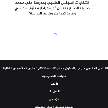
"ديمقراطية
انتخابات المجلس الطلابي بمدرسة علي محمد
بثوب
صالح بالضالع بعنوان "ديمقراطية بثوب مدرسي
مدرسي
وريادة تبدا من مقاعد الدراسة"
وريادة
تبدا
من
مقاعد
الدراسة"
سياسة الخصوصية
رؤيتنا
اتصل بنا
من نحن
تصميم وتطوير | صخر للبرمجة