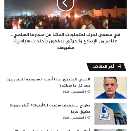
المكلا
عن
مسارها
السلمي..
عناصر
من
في مسعى لحرف احتجاجات المكلا عن مسارها السلمي..
الإصلاح
عناصر من الإصلاح والحوثي يدفعون بأجندات سياسية
والحوثي
مشبوهة
يدفعون
بأجندات
سياسية
أخر المقالات
مشبوهة
النسي للبخيتي: ماذا أبقت السعودية للجنوبيين
بعد كل ما فعلته؟
8 أغسطس، 2026
صاروخ يستهدف سفينة لـ«أدنوك» أثناء عبورها
مضيق هرمز
8 أغسطس، 2026