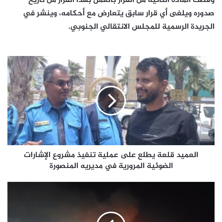
وقضت المادة الثانية من القرار بالعمل بهذا القرار من تاريخ
صدوره ويلغى أي قرار سابق يتعارض مع أحكامه، وينشر في
الجريدة الرسمية للمجلس الانتقالي الجنوبي.
العميد
قلعة
يطلع
على
عملية
تنفيذ
مشروع
الإشارات
الضوئية
المرورية
العميد قلعة يطلع على عملية تنفيذ مشروع الإشارات
في
الضوئية المرورية في مديريه المنصورة
مديريه
المنصورة
في
مسعى
لحرف
احتجاجات