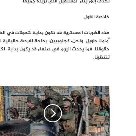
تهدف إلى بناء المستقبل الذي نريده جميعًا.
خلاصة القول
هذه الضربات العسكرية قد تكون بداية لتحولات في الخ
أمامنا طويل. ونحن، كجنوبيين، بحاجة لفرصة حقيقية ل
حقوقنا. فما يحدث اليوم في صنعاء قد يكون بداية، لكن
تنتظرنا.
إسرائيل
تسعى
لتأمين
وجودها
عسكريا
داخل
الأراضي
السورية