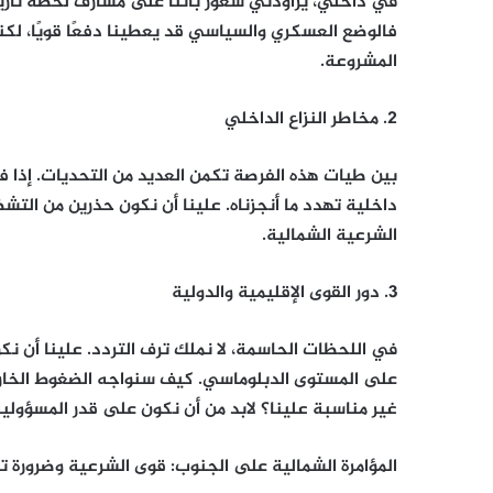
في داخلي، يراودني شعور بأننا على مشارف لحظة تاريخية
فالوضع العسكري والسياسي قد يعطينا دفعًا قويًا، لكن
المشروعة.
2. مخاطر النزاع الداخلي
بين طيات هذه الفرصة تكمن العديد من التحديات. إذا ف
داخلية تهدد ما أنجزناه. علينا أن نكون حذرين من ال
الشرعية الشمالية.
3. دور القوى الإقليمية والدولية
في اللحظات الحاسمة، لا نملك ترف التردد. علينا أن 
على المستوى الدبلوماسي. كيف سنواجه الضغوط الخار
غير مناسبة علينا؟ لابد من أن نكون على قدر المسؤولية
المؤامرة الشمالية على الجنوب: قوى الشرعية وضرورة ت