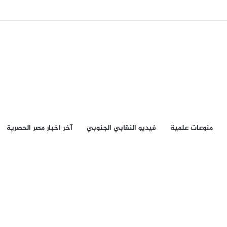
منوعات علمية
فيديو النقابي الجنوبي
آخر اخبار مصر الحصرية
أخر المقالات
ضابط أمني يتهم أمن أبين بالإبقاء
على آلاف “الجنود الوهميين” في
كشوفات الرواتب ويطالب بوقف
الاستقطاعات
6 أغسطس، 2026
مصدر عسكري: طائرات “بيرقدار”