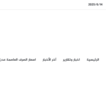
2025/6/14
الرئيسيِة
اخبار وتقارير
آخر الأخبار
اسعار الصرف العاصمة عدن
الرئيسيِة
/
لحج نيوز
لحج نيوز