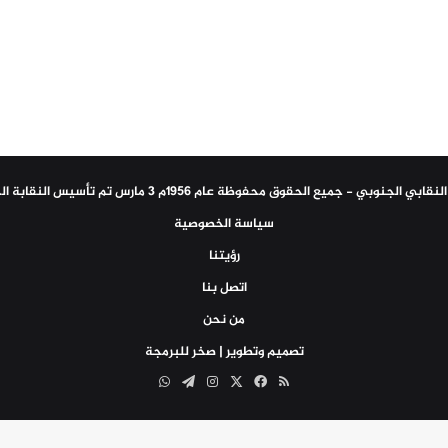
سياسة الخصوصية
رؤيتنا
اتصل بنا
من نحن
تصميم وتطوير | صخر للبرمجة
ملخص
‫X
فيسبوك
انستقرام
تيلقرام
واتساب
الموقع
RSS