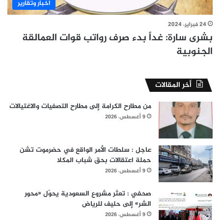
اخبار وتقارير
24 فبراير، 2024
بشرى سارة: غداً بدء صرف رواتب قوات العمالقة
الجنوبية
أخر المقالات
من مطارح الكرامة إلى مطارح التصفيات والاغتيالات
9 أغسطس، 2026
عاجل : سلطات الأمر الواقع في حضرموت تشن
حملة اعتقالات بحق شباب المكلا
9 أغسطس، 2026
صحفي : تعثر مشروع السعودية يحوّل «محور
الشر» إلى حليف للرياض
9 أغسطس، 2026