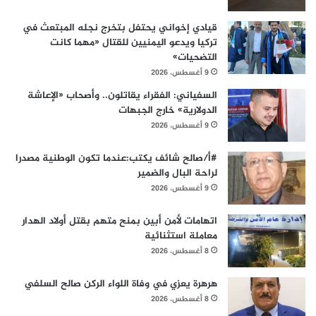
قيادي إخواني يحتفل بتخرج نجله المبتعث في
تركيا ويدعو اليمنيين للقتال «مهما كانت
التضحيات»
9 أغسطس، 2026
السفياني: الفقراء يقاتلون.. وأصحاب «الإعاشة
الدولارية» خارج الجبهات
9 أغسطس، 2026
#أ/صالح شائف يكتب:عندما تكون الوطنية مصدرا
لراحة البال والضمير
9 أغسطس، 2026
اتهامات لأمن أبين بمنح متهم بقتل أولاد الهدار
معاملة استثنائية
8 أغسطس، 2026
هرهرة يعزي في وفاة اللواء الركن صالح السلفي
8 أغسطس، 2026