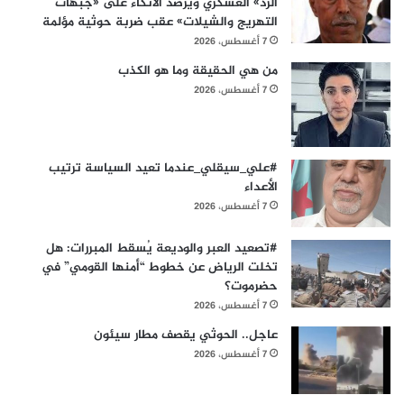
الرد» العسكري ويرصد الاتكاء على «جبهات
التهريج والشيلات» عقب ضربة حوثية مؤلمة
7 أغسطس، 2026
من هي الحقيقة وما هو الكذب
7 أغسطس، 2026
#علي_سيقلي_عندما تعيد السياسة ترتيب
الأعداء
7 أغسطس، 2026
#​تصعيد العبر والوديعة يُسقط المبررات: هل
تخلت الرياض عن خطوط “أمنها القومي” في
حضرموت؟
7 أغسطس، 2026
عاجل.. الحوثي يقصف مطار سيئون
7 أغسطس، 2026