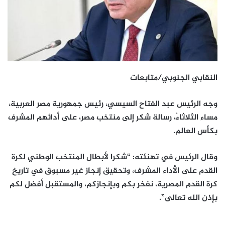
النقابي الجنوبي/متابعات
وجه الرئيس عبد الفتاح السيسي، رئيس جمهورية مصر العربية،
مساء الثلاثاءْ، رسالة شكر إلى منتخب مصر، على أدائهم المشرف
بكأس العالم.
وقال الرئيس في تهنئته: “شكرا لأبطال المنتخب الوطني لكرة
القدم على الأداء المشرف، وتحقيق إنجاز غير مسبوق في تاريخ
كرة القدم المصرية، نفخر بكم وبإنجازكم، والمستقبل أفضل لكم
بإذن الله تعالى”.