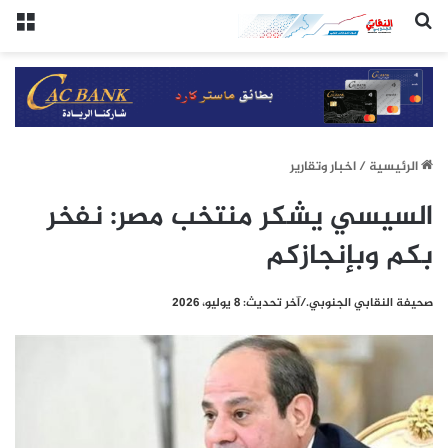
(النقابي الجنوبي:/خاص.)
الق
الرئيسيِة
/
اخبار وتقارير
السيسي يشكر منتخب مصر: نفخر
بكم وبإنجازكم
صحيفة النقابي الجنوبي./آخر تحديث: 8 يوليو، 2026