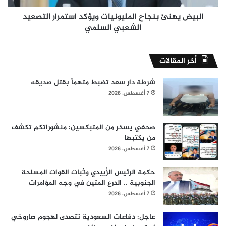
السلمي
البيض يهنئ بنجاح المليونيات ويؤكد استمرار التصعيد
الشعبي السلمي
أخر المقالات
شرطة دار سعد تضبط متهماً بقتل صديقه
7 أغسطس، 2026
صحفي يسخر من المتبكسين: منشوراتكم تكشف
من يكتبها
7 أغسطس، 2026
حكمة الرئيس الزُبيدي وثبات القوات المسلحة
الجنوبية .. الدرع المتين في وجه المؤامرات
7 أغسطس، 2026
عاجل: دفاعات السعودية تتصدى لهجوم صاروخي