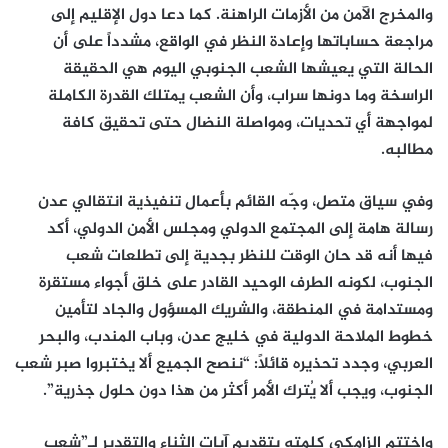
والمخرج الآمن من الأزمات الراهنة. كما دعا دول الإقليم إلى
مراجعة حساباتها وإعادة النظر في الواقع، مشدداً على أن
الحالة التي يعيشها الشعب الجنوبي اليوم هي الحقيقة
الراسخة وما دونها سراب، وأن الشعب يمتلك القدرة الكاملة
لمواجهة أي تحديات، ومواصلة النضال حتى تحقيق كافة
مطالبه.
وفي سياق متصل، وجّه القائم بأعمال تنفيذية انتقالي عدن
رسالة هامة إلى المجتمع الدولي ومجلس الأمن الدولي، أكد
فيها أنه قد حان الوقت للنظر بجدية إلى تطلعات شعب
الجنوب، لكونه الطرف الوحيد القادر على خلق أجواء مستقرة
ومستدامة في المنطقة، والشريك المسؤول والجاد لتأمين
خطوط الملاحة الدولية في خليج عدن، وباب المندب، والبحر
العربي، وجدد تحذيره قائلاً: “ننصح الجميع ألا يختبروا صبر شعب
الجنوب، ويجب ألا يُترك الأمر أكثر من هذا دون حلول جذرية”.
واختتم الزامكي كلمته بتقديم آيات الثناء والتقدير لـ”شعب