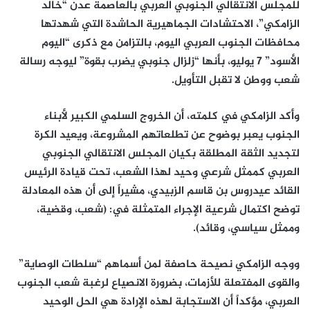
للمجلس الانتقالي الجنوبي العربي بالعاصمة عدن “خالد
الزامكي”، الاحتشادات الجماهيرية الحاشدة التي شهدتها
محافظات الجنوب العربي اليوم، بالتزامن مع ذكرى “اليوم
الأسود” 7 يوليو، بأنها “زلزال جنوبي يضرب بقوة” ليوجه رسالة
شعب ووطن لا تقبل التأويل.
وأكد الزامكي في كلمته، أن الخروج السلمي الكبير لأبناء
الجنوب يعبر بوضوح عن تطلعاتهم المشروعة، ويعيد الكرة
لتجديد الثقة المطلقة بكيان المجلس الانتقالي الجنوبي
العربي كممثل شرعي وحيد لهذا الشعب، تحت قيادة الرئيس
القائد عيدروس بن قاسم الزبيدي، مشيراً إلى أن هذه المعادلة
توضح اكتمال شرعية الإجراء المتمثلة في: (شعب، وقضية،
وممثل سياسي، وقائد).
ووجه الزامكي نصيحة حاصفة لمن أسماهم “سلطات الوصاية”
والقوى المفتعلة للأزمات، بضرورة الانصياع لرغبة شعب الجنوب
العربي، مؤكداً أن الاستجابة لهذه الإرادة هي الحل الوحيد