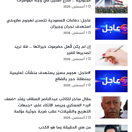
الجنوبية .. الدرع المتين في وجه المؤامرات
7 أغسطس، 2026
عاجل: دفاعات السعودية تتصدى لهجوم صاروخي
استهدف نجران وجيزان
7 أغسطس، 2026
إن لم يكن لأهل حضرموت خيراتها … فلا نريد
تصديرها للغير
7 أغسطس، 2026
#عاجل: هجوم مسيّر يستهدف منشآت تعليمية
بمنطقة حجر بالضالع
7 أغسطس، 2026
مقال ساخر للكاتب عبدالناصر السقاف يفنّد «ضعف
الرد» العسكري ويرصد الاتكاء على «جبهات
التهريج والشيلات» عقب ضربة حوثية مؤلمة
7 أغسطس، 2026
من هي الحقيقة وما هو الكذب