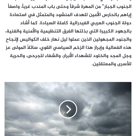
الجنوب الجبار” من المهرة شرقاً وحتى باب المندب غرباً، واصفاً
إياهم بالحارس الأمين للهدف المنشود والمتمثل في استعادة
دولة الجنوب العربي الفيدرالية كاملة السيادة. كما أشاد
بالجهود الكبيرة التي بذلتها الفرق التنظيمية والأمنية والفنية،
والجنود المجهولين الذين عملوا ليل نهار خلف الكواليس لإنجاح
هذه الفعالية وإبراز هذا الزخم السياسي القوي، سائلاً المولى عز
وجل المجد والخلود للشهداء الأبرار، والشفاء للجرحى، والحرية
للأسرى والمعتقلين.
تعرف
على
درجات
الحرارة
المتوقعة
اليوم
الأربعاء
في
هذه