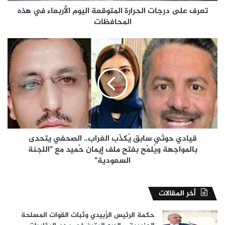
المحافظات
تعرف على درجات الحرارة المتوقعة اليوم الأربعاء في هذه
المحافظات
قيادي
حوثي
سابق
يُكذّب
الغراب..
الصحفي
يتحدى
بالمواجهة
ويُلمّح
بفتح
قيادي حوثي سابق يُكذّب الغراب.. الصحفي يتحدى
ملف
بالمواجهة ويُلمّح بفتح ملف إيمان حُميد مع "اللجنة
إيمان
السعودية"
حُميد
مع
"اللجنة
أخر المقالات
السعودية"
حكمة الرئيس الزُبيدي وثبات القوات المسلحة