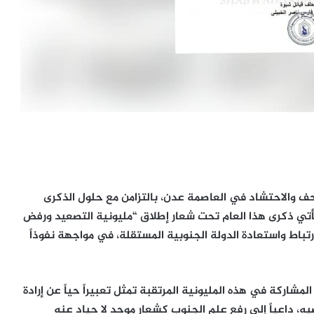
حف والاحتشاد في العاصمة عدن، بالتزامن مع حلول الذكرى
والثلاثين لاجتياح الجنوب في 7 يوليو 1994م، وتأتي ذكرى هذا العام تحت شعار إطلاق “مليونية التصعيد ورفض
تباط واستعادة الدولة الجنوبية المستقلة، في مواجهة نفوذاً
مشاركة في هذه المليونية المرتقبة تمثل تعبيراً حياً عن إرادة
، داعياً إلى رفع علم الجنوب كشعار موحد لا حياد عنه