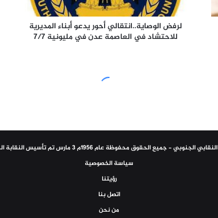
في
العاصمة
عدن
لرفض الوصاية..انتقالي أحور يدعو أبناء المديرية
في
للاحتشاد في العاصمة عدن في مليونية 7/7
مليونية
7/7
سياسة الخصوصية
رؤيتنا
اتصل بنا
من نحن