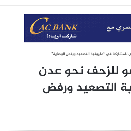
 للمشاركة في “مليونية التصعيد ورفض الوصاية”
و للزحف نحو عدن
ية التصعيد ورفض