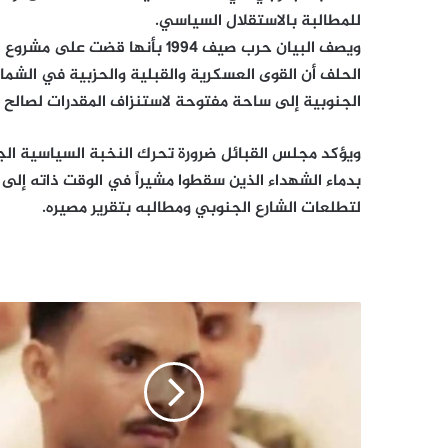
للمطالبة بالاستقلال السياسي.
ويصف البيان حرب صيف 1994 بأنه
الحلف أن القوى العسكرية والقبلية والحزبية في الشما
الجنوبية إلى ساحة مفتوحة لاستنزاف المقدرات لصالح م
ويؤكد مجلس القبائل ضرورة تحرك النخبة السياسية الج
بدماء الشهداء الذين سقطوا مشيراً في الوقت ذاته إلى
لتطلعات الشارع الجنوبي ومطالبه بتقرير مصيره.
يوليو
الاسود
الجرح
الذي
لن
يندمل،
والإرادة