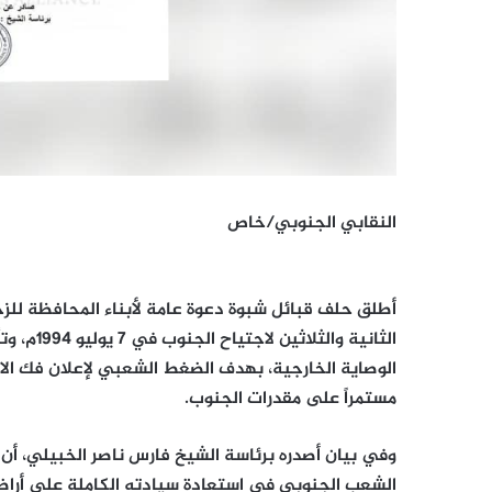
النقابي الجنوبي/خاص
أطلق حلف قبائل شبوة دعوة عامة لأبناء المحافظة للز
الثانية 
الوصاية الخارجية، بهدف الضغط الشعبي لإعلان فك الار
مستمراً على مقدرات الجنوب.
وفي بيان أصدره برئاسة الشيخ فارس ناصر الخبيلي، أن ال
الشعب الجنوبي في استعادة سيادته الكاملة على أراضيه