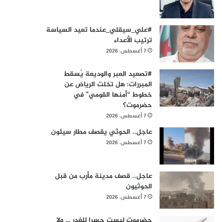
#علي_سيقلي_عندما تعيد السياسة
ترتيب الأعداء
7 أغسطس، 2026
#​تصعيد العبر والوديعة يُسقط
المبررات: هل تخلت الرياض عن
خطوط “أمنها القومي” في
حضرموت؟
7 أغسطس، 2026
عاجل.. الحوثي يقصف مطار سيئون
7 أغسطس، 2026
عاجل.. قصف مدينة مأرب من قبل
الحوثيون
7 أغسطس، 2026
حضرموت ليست جسرا للغدر … ولا