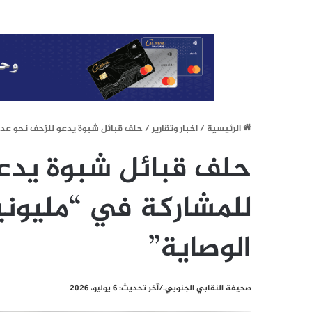
الرئيسيِة
/
اخبار وتقارير
/
حلف قبائل شبوة يدعو للزحف نحو عدن
حلف قبائل شبوة يدع
للمشاركة في “مليون
الوصاية”
صحيفة النقابي الجنوبي./آخر تحديث: 6 يوليو، 2026