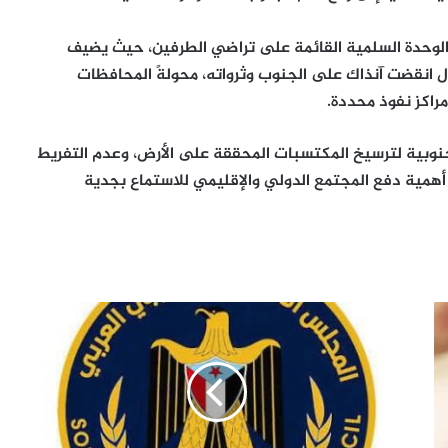
ا قضت على مشروع الوحدة السلمية القائمة على تراضي الطرفين، حيث يضيف
ل انقضت آنذاك على الجنوب وثرواته، محولةً المحافظات
راكز نفوذ محددة.
نوبية لترسيخ المكتسبات المحققة على الأرض، وعدم التفريط
 أهمية دفع المجتمع الدولي والإقليمي للاستماع بجدية
لرفض
الوصاية..انتقالي
أحور
يدعو
أبناء
المديرية
للاحتشاد