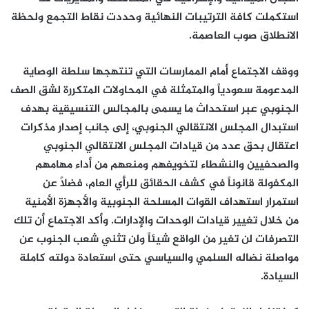
استكملت كافة الترتيبات النهائية وحددت نقاط التجمع ولحظة
الانطلاق صوب العاصمة.
ووقف الاجتماع أمام الممارسات التي تنتهجها سلطة الوصاية
المدعومة سعودياً والمتمثلة في المحاولات المتكررة لشق الصف
الجنوبي عبر استحداث ما يسمى بالمجالس التنسيقية بهدف
استبدال المجلس الانتقالي الجنوبي، إلى جانب إصدار مذكرات
اعتقال بحق عدد من قيادات المجلس الانتقالي الجنوبي
والصحفيين والنشطاء لتخويفهم ومنعهم من أداء مهامهم
المكفولة قانوناً في كشف الحقائق للرأي العام، فضلاً عن
استمرار استهداف القوات المسلحة الجنوبية والأجهزة الأمنية
من خلال تغيير قيادات الوحدات والإدارات. وأكد الاجتماع أن تلك
التصرفات لن تغير من الواقع شيئاً ولن تثني شعب الجنوب عن
مواصلة نضاله السلمي والسياسي حتى استعادة دولته كاملة
السيادة.