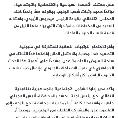
على مختلف الأصعدة السياسية والاقتصادية والاجتماعية،
مؤكدًا صمود وثبات شعب الجنوب ووقوفه صفًا واحدًا خلف
المجلس الانتقالي، بقيادة الرئيس عيدروس الزُبيدي، وافشاله
للعديد من المخططات والمؤامرات التي يراد منها النيل من
قضية شعب الجنوب العادلة.
وأقر الاجتماع الترتيبات النهائية للمشاركة في مليونية
التصعيد ضد الوصاية والاحتلال المقرر إقامتها غدًا الثلاثاء في
ساحة العروض بالعاصمة عدن، مشددًا على أهمية هذا الحدث
الجماهيري في تعزيز الاصطفاف الجنوبي وإيصال صوت شعب
الجنوب الرافض لكل أشكال الوصاية.
وأكد مدير إدارة الشؤون الاجتماعية والجماهيرية بتنفيذية
انتقالي لحج، رئيس لجنة الحشد بالمحافظة، أنيس العجيلي،
جاهزية واستعداد كافة أبناء مديريات محافظة لحج للزحف إلى
العاصمة عدن والمشاركة الفاعلة في المليونية، موضحاً أن
اللجان الميدانية والإشرافية في المحافظة والمديريات قد