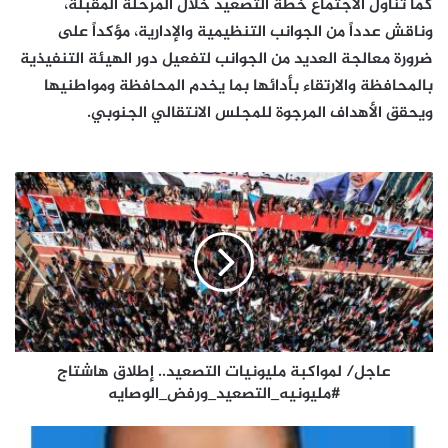
كما تناول الاجتماع خطة التصعيد خلال المرحلة المقبلة،
وناقش عدداً من الجوانب التنظيمية والإدارية، مؤكداً على
ضرورة معالجة العديد من الجوانب لتفعيل دور الهيئة التنفيذية
بالمحافظة والارتقاء بأدائها بما يخدم المحافظة ومواطنيها
ويحقق الأهداف المرجوة للمجلس الانتقالي الجنوبي.
عاجل/
لمواكبة
مليونيات
التصعيد..
إطلاق
هاشتاج
#مليونيه_التصعيد_ورفض_الوصايه
عاجل/ لمواكبة مليونيات التصعيد.. إطلاق هاشتاج
#مليونيه_التصعيد_ورفض_الوصايه
مليونية