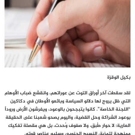
بكيل الوقزة
لقد سقطت آخر أوراق التوت عن عوراتهم، وانقشع ضباب الأوهام
التي ظل يروج لها دلالو السياسة وبائعو الأوطان في دكاكين
“اللجنة الخاصة”. كانوا يتبجحون بالوعود، ويفرشون الأرض وروداً
بوعود الشراكة وحل القضية، واليوم يصحو شعبنا على الحقيقة
العارية: لا حوار طُبق، ولا صفوف وُحدت، بل هي مقصلة تفكيك
ممنهجة لتمزيق النسيج الجنوبي وسلبه عناصر قوته.