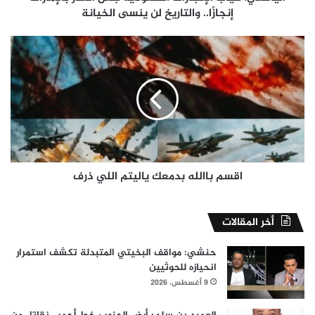
ينسى
إنجازًا.. والتاريخ لن ينسى الخيانة
الخيانة
اقسم
باالله
بدمعك
ياليتم
اللي
ذرف
اقسم باالله بدمعك ياليتم اللي ذرف
أخر المقالات
حنشي: مواقف البخيتي المتبدلة تكشف استمرار
انحيازه للحوثيين
9 أغسطس، 2026