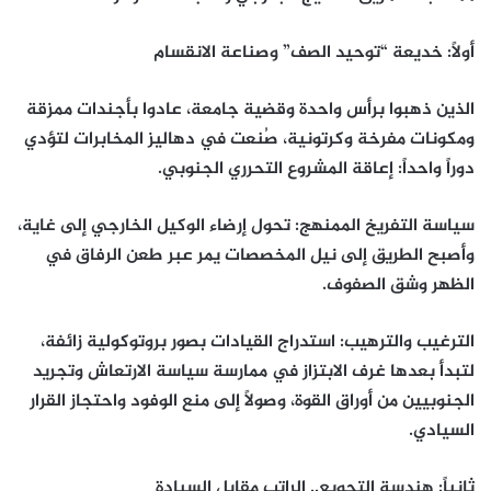
أولاً: خديعة “توحيد الصف” وصناعة الانقسام
الذين ذهبوا برأس واحدة وقضية جامعة، عادوا بأجندات ممزقة
ومكونات مفرخة وكرتونية، صُنعت في دهاليز المخابرات لتؤدي
دوراً واحداً: إعاقة المشروع التحرري الجنوبي.
سياسة التفريخ الممنهج: تحول إرضاء الوكيل الخارجي إلى غاية،
وأصبح الطريق إلى نيل المخصصات يمر عبر طعن الرفاق في
الظهر وشق الصفوف.
الترغيب والترهيب: استدراج القيادات بصور بروتوكولية زائفة،
لتبدأ بعدها غرف الابتزاز في ممارسة سياسة الارتعاش وتجريد
الجنوبيين من أوراق القوة، وصولاً إلى منع الوفود واحتجاز القرار
السيادي.
ثانياً: هندسة التجويع.. الراتب مقابل السيادة