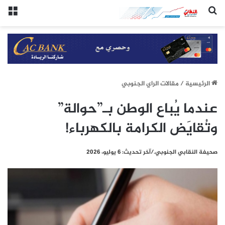
(النقابي الجنوبي:/خاص.)
الق
الرئيسيِة
/
مقالات الراي الجنوبي
عندما يُباع الوطن بـ”حوالة”
وتُقايَض الكرامة بالكهرباء!
صحيفة النقابي الجنوبي./آخر تحديث: 6 يوليو، 2026