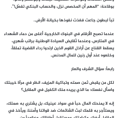
بوقاحة: “المهم أن المخصص نزل، والحساب البنكي تفعّل!”.
تباً لبطون جاعت فغذت نفوذها بخيانة الأرض..
عندما تصبح الأرقام في البنوك الخارجية أغلى من دماء الشهداء
في المتارس، وعندما تُقايض السيادة الوطنية براتب شهري،
يسقط القناع عن أراذل القوم الذين ارتدوا رداء القضية تملقاً،
وخلعوه عند أول رنين للمال المدنس.
رابعاً: سؤال الشرف والعار
لكل من يقبض ثمن صمته وتباكية المزيف، انظر في مرآة خيبتك
واسأل نفسك: ما الذي يريده منك الكفيل في المقابل؟
إنه لا يمنحك المال حباً في سواد عينيك، بل يشتري به صمتك،
ويستأجر به قلمك لبث الشائعات ضد قواتنا وأمننا، ويأخذ في
المقابل أرضك، وكرامتك، ومستقبل أطفالك، وعقوداً من