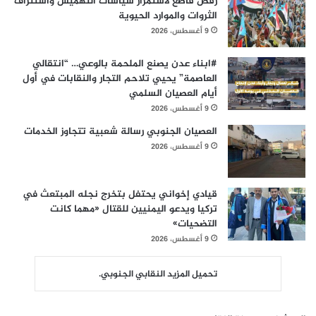
رفض قاطع لاستمرار سياسات التهميش واستنزاف
الثروات والموارد الحيوية
9 أغسطس، 2026
#ابناء عدن يصنع الملحمة بالوعي… “انتقالي
العاصمة” يحيي تلاحم التجار والنقابات في أول
أيام العصيان السلمي
9 أغسطس، 2026
العصيان الجنوبي رسالة شعبية تتجاوز الخدمات
9 أغسطس، 2026
قيادي إخواني يحتفل بتخرج نجله المبتعث في
تركيا ويدعو اليمنيين للقتال «مهما كانت
التضحيات»
9 أغسطس، 2026
تحميل المزيد النقابي الجنوبي.