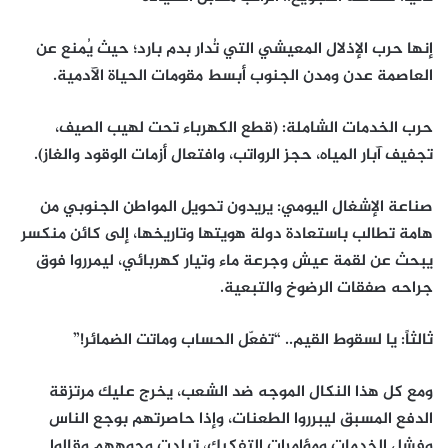
إنها حرب الإذلال المعيشي التي تُدار بدم بارد؛ حيث يُمنع عن
العاصمة عدن ومدن الجنوب أبسط مقومات الحياة الآدمية.
حرب الخدمات الشاملة: (قطع الكهرباء تحت لهيب الصيف،
تجفيف آبار المياه، حجز الرواتب، وافتعال أزمات الوقود والغاز).
صناعة الإشغال اليومي: يريدون تحويل المواطن الجنوبي من
هامة تطالب باستعادة دولة هويتها وتاريخها، إلى كائن منكسر
يبحث عن لقمة عيش وجرعة ماء وتيار كهربائي، ليمرروا فوق
جراحه صفقات الرضوخ والتبعية.
ثالثاً: يا لسقوط القيم.. “تفعّل الحساب وماتت الضمائر!”
ومع كل هذا النكال الموجه ضد الشعب، يخرج عليك مرتزقة
الدفع المسبق ليبرروا الطعنات، وإذا حاصرتهم بوجع الناس
وفشل الخدمات ومؤامرات التفكيك، تبلدت وجوههم وقالوا