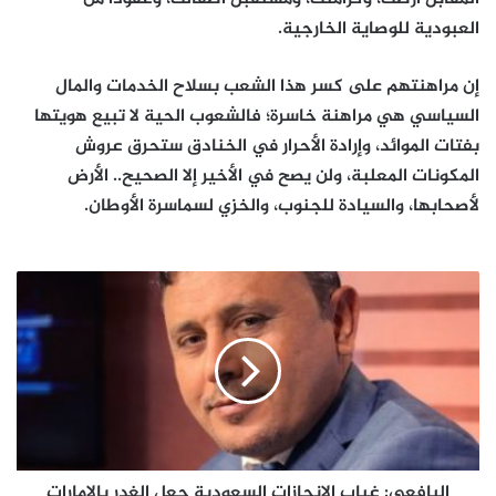
العبودية للوصاية الخارجية.
إن مراهنتهم على كسر هذا الشعب بسلاح الخدمات والمال
السياسي هي مراهنة خاسرة؛ فالشعوب الحية لا تبيع هويتها
بفتات الموائد، وإرادة الأحرار في الخنادق ستحرق عروش
المكونات المعلبة، ولن يصح في الأخير إلا الصحيح.. الأرض
لأصحابها، والسيادة للجنوب، والخزي لسماسرة الأوطان.
اليافعي:
غياب
الإنجازات
السعودية
جعل
الغدر
بالإمارات
إنجازًا..
والتاريخ
لن
اليافعي: غياب الإنجازات السعودية جعل الغدر بالإمارات