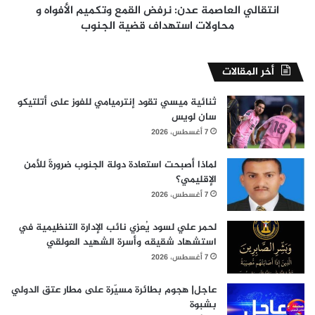
استهداف
انتقالي العاصمة عدن: نرفض القمع وتكميم الأفواه و
قضية
محاولات استهداف قضية الجنوب
الجنوب
أخر المقالات
ثنائية ميسي تقود إنترميامي للفوز على أتلتيكو
سان لويس
7 أغسطس، 2026
لماذا أصبحت استعادة دولة الجنوب ضرورةً للأمن
الإقليمي؟
7 أغسطس، 2026
لحمر علي لسود يُعزي نائب الإدارة التنظيمية في
استشهاد شقيقه وأسرة الشهيد العولقي
7 أغسطس، 2026
عاجل| هجوم بطائرة مسيّرة على مطار عتق الدولي
بشبوة