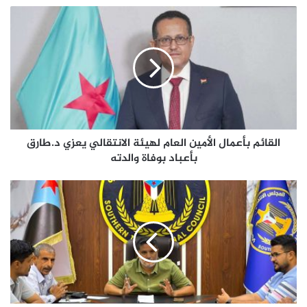
القائم
بأعمال
الأمين
العام
لهيئة
الانتقالي
يعزي
د.طارق
بأعباد
بوفاة
القائم بأعمال الأمين العام لهيئة الانتقالي يعزي د.طارق
والدته
بأعباد بوفاة والدته
انتقالي
العاصمة
عدن:
نرفض
القمع
وتكميم
الأفواه
و
محاولات