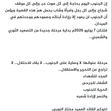
إن الجنوب اليوم بحاجة إلى كل صوت حر، وإلى كل موقف
شجاع، وإلى كل رجل وامرأة وشاب يحمل همّ هذه القضية ويؤمن
أن الجنوب لن يعود إلا بإرادة أبنائه وصمودهم ووحدتهم في
الميدان.
فلتكن 7 يوليو 2026م بداية مرحلة جديدة من التصعيد الثوري
والشعبي…
مرحلة عنوانها: لا وصاية على الجنوب… لا بقاء للاحتلال… لا
تراجع عن التحرير والاستقلال…
المجد للشهداء
الشفاء للجرحى
الحرية للجنوب
والنصر لإرادة شعبه
اخوكم القائد العميد مختار النوبي.