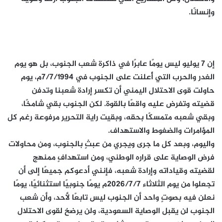
وإنسانًا.
إن 7 يوليو ليس يومًا عابرًا في ذاكرة شعب الجنوب، بل هو يوم
الغدر والحرب التي أُعلنت على الجنوب في 7/7/1994م، يوم
حاولت قوى الاحتلال اليمني أن تكسر إرادة شعبنا وتدفن
قضيته وتفرض عليه واقعًا بالقوة. لكن الجنوب بقي شامخًا،
وبقي شعبه متمسكًا بحقه، وبقيت راية التحرير مرفوعة رغم كل
المؤامرات والضغوط والاستهداف.
واليوم، وبعد كل ما جرى ويجري من عبثٍ بالجنوب، ومن محاولات
فرض الوصاية على قراره الوطني، ومن استهدافٍ ممنهج
لقضيته وقياداته وإرادة شعبه، فإنني أدعوكم جميعًا إلى أن
تجعلوا من يوم الثلاثاء 2026/7/7م يومًا جنوبيًا استثنائيًا، يومًا
نعلن فيه بصوتٍ واحد أن الجنوب ليس تابعًا لأحد، وأن شعب
الجنوب لن يقبل الوصاية السعودية، ولن يرضخ لقوى الاحتلال