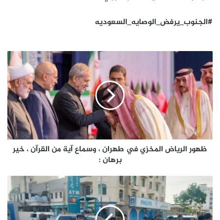
#الجنوب_يرفض_الوصايه_السعوديه
ظهور
الرياض
المخزي
في
طهران
،
وسماع
آية
من
القرآن
ظهور الرياض المخزي في طهران ، وسماع آية من القرآن ، خير
،
برهان :
خير
برهان
وقفة
:
سلمية
في
خور