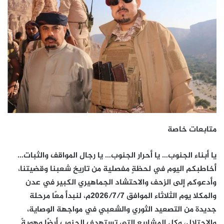
متابعات خاصة
يا أبناء الجنوب… يا أحرار الجنوب… يا رجال المواقف والثبات…
أخاطبكم اليوم في لحظةٍ مفصلية من تاريخ شعبنا وقضيتنا،
وأدعوكم إلى الزحف والاحتشاد الجماهيري الكبير في عدن
والمكلا يوم الثلاثاء الموافق 2026/7/7م، لنبدأ معًا مرحلة
جديدة من التصعيد الثوري والشعبي في مواجهة الوصاية،
والاحتلال، وكل المشاريع التي تستهدف الجنوب أرضًا وهويةً