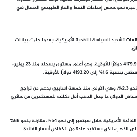
 عبره نحو خمس إمدادات النفط والغاز الطبيعي المسال في
عات تشديد السياسة النقدية الأمريكية، بعدما جاءت بيانات
ق.
وارتفع الذهب في المعاملات الفورية بنسبة 1.4% إلى 4179.94 دولارًا للأوقية، وهو أعلى مستوى يسجله منذ 23 يونيو،
41 دولارًا للأوقية.
ويتجه المعدن النفيس لتحقيق مكاسب أسبوعية تبلغ نحو 2.3%، وهي الأولى منذ خمسة أسابيع، بدعم من تراجع
نخفاض الدولار، ما جعل الذهب أقل تكلفة للمستثمرين من حائزي
كما أظهرت توقعات الأسواق تراجع احتمالات رفع أسعار الفائدة الأمريكية خلال سبتمبر إلى نحو 54%، مقارنة بنحو 66%
 على الذهب، الذي يستفيد عادة من انخفاض أسعار الفائدة