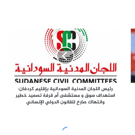
رئيس
اللجان
المدنية
السودانية
بإقليم
كردفان:
استهداف
سوق
و
مستشفى
رئيس اللجان المدنية السودانية بإقليم كردفان:
أم
استهداف سوق و مستشفى أم قرفة تصعيد خطير
قرفة
وانتهاك صارخ للقانون الدولي الإنساني
تصعيد
خطير
وانتهاك
صارخ
للقانون