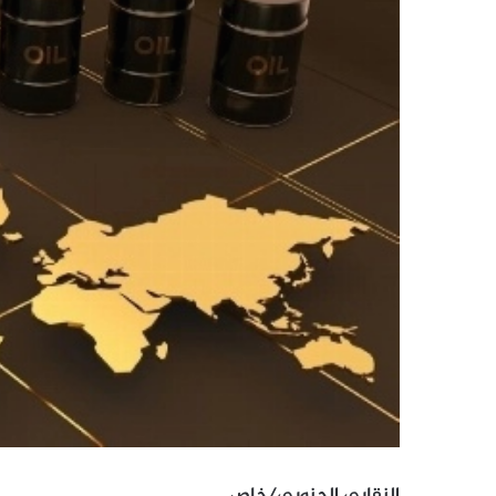
النقابي الجنوبي/خاص