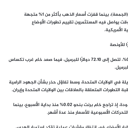
سجلت أسعار النفط ارتفاعًا طفيفًا خلال تعاملات اليوم (الجمعة)، بينما قفزت أسعار الذهب بأكثر من 1% متجهة
 يواصل فيه المستثمرون تقييم تطورات الأوضاع
 الأمريكية.
ارتفعت العقود الآجلة لخام برنت بمقدار 17 سنتًا، أو 0.24%، لتصل إلى 72.10 دولارًا للبرميل، فيما صعد خام غرب تكساس
 في الولايات المتحدة، وسط تفاؤل حذر بشأن الجهود الرامية
ة التطورات المتعلقة بالعلاقات بين الولايات المتحدة وإيران.
ورغم هذا الارتفاع، لا تزال تحركات النفط الأسبوعية محدودة، إذ تراجع خام برنت بنحو 0.02% منذ بداية الأسبوع، بينما
ار الأوضاع، في انتظار مؤشرات عملية تؤكد استمرار الهدوء،