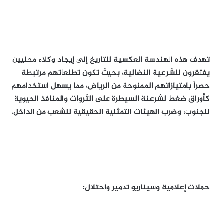
تهدف هذه الهندسة العكسية للتاريخ إلى إيجاد وكلاء محليين
يفتقرون للشرعية النضالية، بحيث تكون تطلعاتهم مرتبطة
حصراً بامتيازاتهم الممنوحة من الرياض، مما يسهل استخدامهم
كأوراق ضغط لشرعنة السيطرة على الثروات والمنافذ الحيوية
للجنوب، وضرب الهيئات التمثلية الحقيقية للشعب من الداخل.
حملات إعلامية وسيناريو تدمير واحتلال: