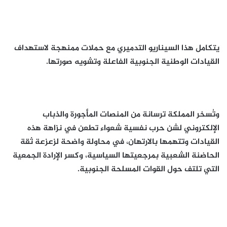
يتكامل هذا السيناريو التدميري مع حملات ممنهجة لاستهداف
القيادات الوطنية الجنوبية الفاعلة وتشويه صورتها.
وتُسخر المملكة ترسانة من المنصات المأجورة والذباب
الإلكتروني لشن حرب نفسية شعواء تطعن في نزاهة هذه
القيادات وتتهمها بالارتهان، في محاولة واضحة لزعزعة ثقة
الحاضنة الشعبية بمرجعيتها السياسية، وكسر الإرادة الجمعية
التي تلتف حول القوات المسلحة الجنوبية.