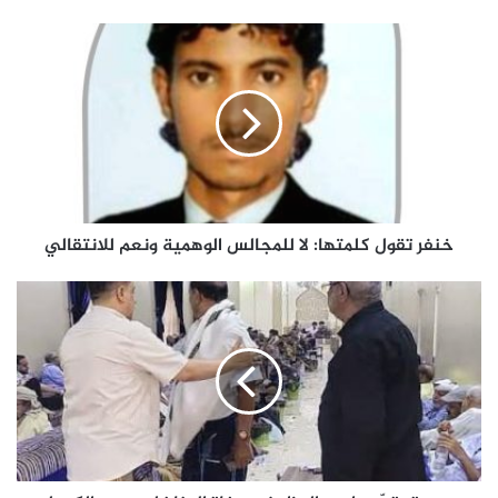
خنفر
تقول
كلمتها:
لا
للمجالس
الوهمية
ونعم
للانتقالي
خنفر تقول كلمتها: لا للمجالس الوهمية ونعم للانتقالي
هرهرة
يقدّم
واجب
العزاء
في
وفاة
المناضل
سعيد
الكحيل