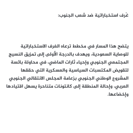
غُرف استخباراتية ضد شعب الجنوب:
يتضح هذا المسار في مخطط ترعاه الغرف الاستخباراتية
للوصاية السعودية، ويهدف بالدرجة الأولى إلى تمزيق النسيج
المجتمعي الجنوبي وإحياء ثارات الماضي، في محاولة بائسة
لتقويض المكتسبات السياسية والعسكرية التي حققها
المشروع الوطني الجنوبي بزعامة المجلس الانتقالي الجنوبي
العربي، وإحالة المنطقة إلى كانتونات متناحرة يسهل اقتيادها
وإخضاعها.