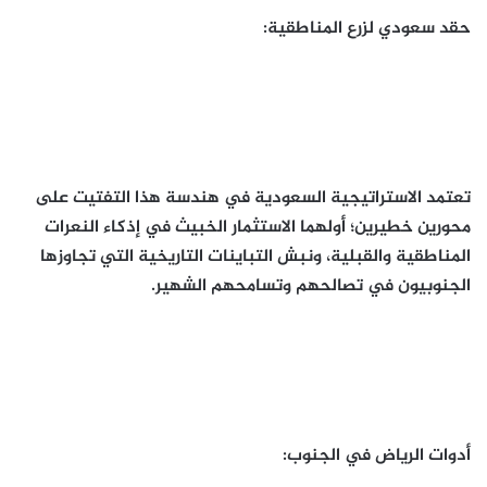
حقد سعودي لزرع المناطقية:
تعتمد الاستراتيجية السعودية في هندسة هذا التفتيت على
محورين خطيرين؛ أولهما الاستثمار الخبيث في إذكاء النعرات
المناطقية والقبلية، ونبش التباينات التاريخية التي تجاوزها
الجنوبيون في تصالحهم وتسامحهم الشهير.
أدوات الرياض في الجنوب: