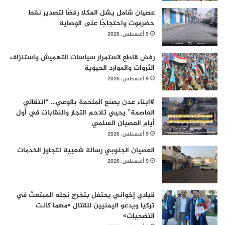
عصيان شامل يشل المكلا رفضًا لتصدير نفط
حضرموت واحتجاجًا على الوصاية
9 أغسطس، 2026
رفض قاطع لاستمرار سياسات التهميش واستنزاف
الثروات والموارد الحيوية
9 أغسطس، 2026
#ابناء عدن يصنع الملحمة بالوعي… “انتقالي
العاصمة” يحيي تلاحم التجار والنقابات في أول
أيام العصيان السلمي
9 أغسطس، 2026
العصيان الجنوبي رسالة شعبية تتجاوز الخدمات
9 أغسطس، 2026
قيادي إخواني يحتفل بتخرج نجله المبتعث في
تركيا ويدعو اليمنيين للقتال «مهما كانت
التضحيات»