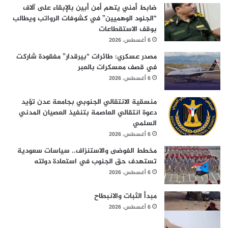
ضابط أمني يتهم أمن أبين بالإبقاء على آلاف
“الجنود الوهميين” في كشوفات الرواتب ويطالب
بوقف الاستقطاعات
6 أغسطس، 2026
مصدر عسكري: طائرات “بيرقدار” مفقودة شاركت
في قصف معسكرات بالعبر
6 أغسطس، 2026
منسقية الانتقالي الجنوبي بجامعة عدن تؤيد
دعوة انتقالي العاصمة بتنفيذ العصيان المدني
السلمي
6 أغسطس، 2026
مخطط الفوضى والاستنزاف.. سياسات سعودية
تستهدف حق الجنوب في استعادة دولته
6 أغسطس، 2026
مبدأ الثبات والانبطاح
6 أغسطس، 2026