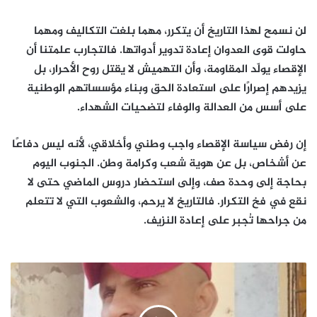
لن نسمح لهذا التاريخ أن يتكرر، مهما بلغت التكاليف ومهما
حاولت قوى العدوان إعادة تدوير أدواتها. فالتجارب علمتنا أن
الإقصاء يولّد المقاومة، وأن التهميش لا يقتل روح الأحرار، بل
يزيدهم إصرارًا على استعادة الحق وبناء مؤسساتهم الوطنية
على أسس من العدالة والوفاء لتضحيات الشهداء.
إن رفض سياسة الإقصاء واجب وطني وأخلاقي، لأنه ليس دفاعًا
عن أشخاص، بل عن هوية شعب وكرامة وطن. الجنوب اليوم
بحاجة إلى وحدة صف، وإلى استحضار دروس الماضي حتى لا
نقع في فخ التكرار. فالتاريخ لا يرحم، والشعوب التي لا تتعلم
من جراحها تُجبر على إعادة النزيف.
#خضر
الميسري
:وعي
جماعي