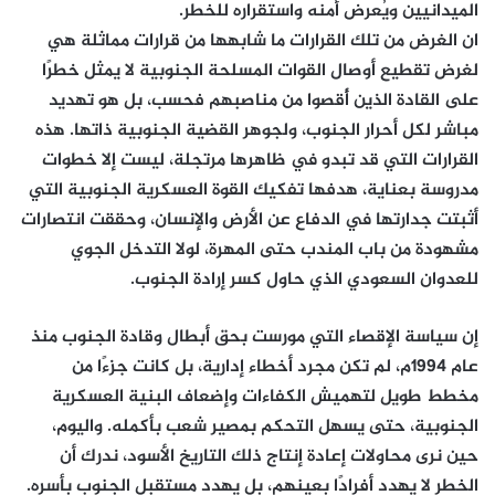
الميدانيين ويُعرض أمنه واستقراره للخطر.
ان الغرض من تلك القرارات ما شابهها من قرارات مماثلة هي
لغرض تقطيع أوصال القوات المسلحة الجنوبية لا يمثل خطرًا
على القادة الذين أُقصوا من مناصبهم فحسب، بل هو تهديد
مباشر لكل أحرار الجنوب، ولجوهر القضية الجنوبية ذاتها. هذه
القرارات التي قد تبدو في ظاهرها مرتجلة، ليست إلا خطوات
مدروسة بعناية، هدفها تفكيك القوة العسكرية الجنوبية التي
أثبتت جدارتها في الدفاع عن الأرض والإنسان، وحققت انتصارات
مشهودة من باب المندب حتى المهرة، لولا التدخل الجوي
للعدوان السعودي الذي حاول كسر إرادة الجنوب.
إن سياسة الإقصاء التي مورست بحق أبطال وقادة الجنوب منذ
عام 1994م، لم تكن مجرد أخطاء إدارية، بل كانت جزءًا من
مخطط طويل لتهميش الكفاءات وإضعاف البنية العسكرية
الجنوبية، حتى يسهل التحكم بمصير شعب بأكمله. واليوم،
حين نرى محاولات إعادة إنتاج ذلك التاريخ الأسود، ندرك أن
الخطر لا يهدد أفرادًا بعينهم، بل يهدد مستقبل الجنوب بأسره.