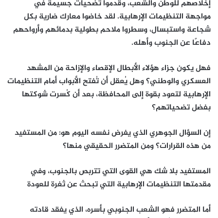
إخلاصهم للوطن والشعب، وقدموا تضحيات جسيمة في
مواجهة التنظيمات الإرهابية. لقد خاضوا معارك ضارية بكل
شجاعة واستبسال، وسطروا ملاحم بطولية بدمائهم وأرواحهم
دفاعًا عن الجنوب وأهله.
فهل يكون جزاء هؤلاء الأبطال الإقصاء والإزاحة من المشهد
العسكري والوطني؟ وهل يُعقل أن تُفتح الأبواب أمام التنظيمات
الإرهابية لتعود بقوة إلى المحافظة، بعد أن كُسرت شوكتها
بفضل تضحياتهم؟
إن السؤال الجوهري الذي يفرض نفسه اليوم هو: من المستفيد
من هذه القرارات؟ ومن المتضرر الحقيقي منها؟
المستفيد بلا شك هي القوى التي تتربص بالجنوب، وفي
مقدمتها التنظيمات الإرهابية التي تبحث عن ثغرة للعودة
أما المتضرر فهو الشعب الجنوبي بأسره، الذي يفقد قادته