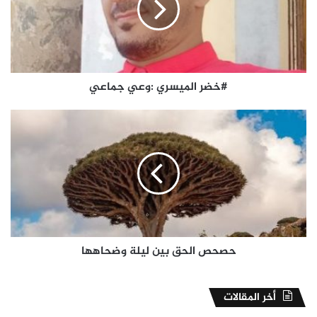
#خضر الميسري :وعي جماعي
حصحص
الحق
بين
ليلة
وضحاهها
حصحص الحق بين ليلة وضحاهها
أخر المقالات