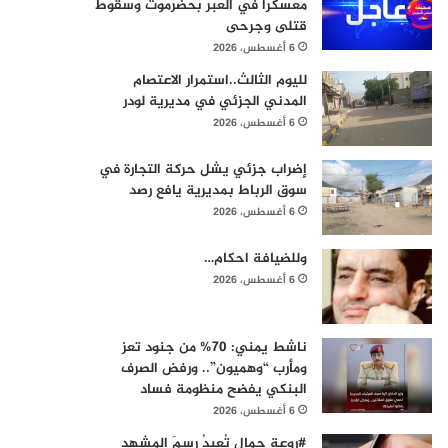
معسكرًا في العبر بحضرموت وسقوط
قتلى وجرحى
6 أغسطس، 2026
لليوم الثالث..استمرار الاعتصام
المدني الجزئي في مديرية لودر
6 أغسطس، 2026
إضراب جزئي يشل حركة التجارة في
سوق الرباط بمديرية يافع رصد
6 أغسطس، 2026
وللضيافة احكام…
6 أغسطس، 2026
ناشط يمني: 70% من جنود تعز
ومأرب “وهميون”.. ورفض الصرف
البنكي يفضح منظومة فساد
6 أغسطس، 2026
#روعة جمال تُعيدُ رسمَ المشهد_