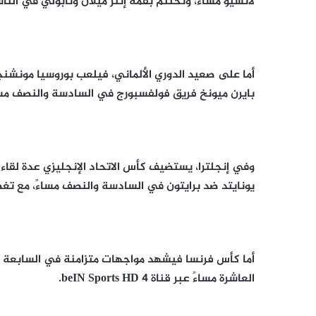
لاتسيو مساءً، وتُختتم بقمة إنتر ميلان ونابولي في التاسعة و45 دقيقة مساءً، وجميعها منقولة على  1 HD
أما على صعيد الدوري الألماني، فيلعب بوروسيا مونشن
بايرن ميونخ فريق فولفسبورج في السادسة والنصف مسا
وفي إنجلترا، يستضيف كأس الاتحاد الإنجليزي عدة لقاءا
يونايتد ضد برايتون في السادسة والنصف مساءً، مع تغطية واسع
أما كأس فرنسا فيشهد مواجهات متزامنة في السابعة مسا
العاشرة مساءً عبر قناة beIN Sports HD 4.