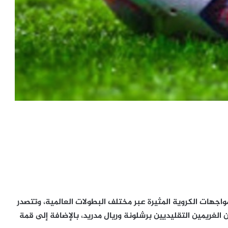
 11 يناير 2026، جدول حافل بالمواجهات الكروية المثيرة عبر مختلف البطولات العالمية، وتتصدر
الغريمين التقليديين برشلونة وريال مدريد، بالإضافة إلى قمة