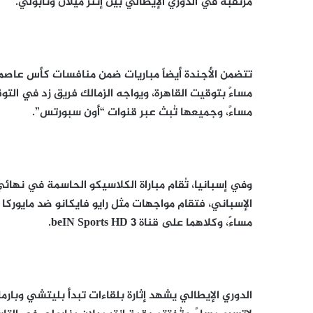
مرتقبة في الدوري الإيطالي بين إنتر ميلان ونابولي.
تتضمن الأجندة أيضاً مباريات ضمن منافسات كأس عاص
مساءً بتوقيت القاهرة، ويواجه الزمالك فريق زد في ا
مساءً، وجميعها تُبث عبر قنوات “أون سبورتس”.
وفي إسبانيا، تُقام مباراة الكلاسيكو الحاسمة في نهائي
الإسباني، فتقام مواجهات مثل رايو فايكانو ضد مايوركا 
مساءً، وكلاهما على قناة beIN Sports HD 3.
الدوري الإيطالي يشهد إثارة بلقاءات تبدأ بليتشي وبارما 