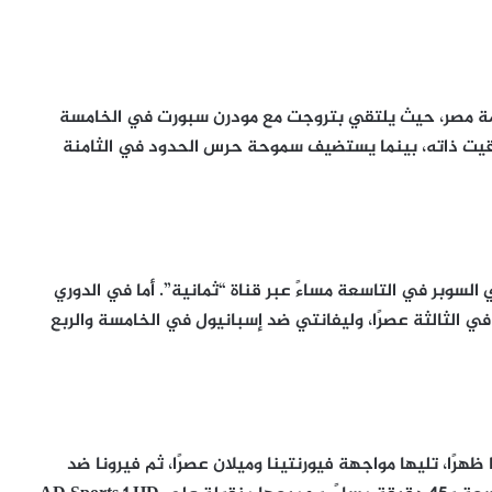
مة مصر، حيث يلتقي بتروجت مع مودرن سبورت في الخامسة
لتوقيت ذاته، بينما يستضيف سموحة حرس الحدود في الثامنة
 السوبر في التاسعة مساءً عبر قناة “ثمانية”. أما في الدوري
في الثالثة عصرًا، وليفانتي ضد إسبانيول في الخامسة والربع
ظهرًا، تليها مواجهة فيورنتينا وميلان عصرًا، ثم فيرونا ضد