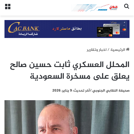
(النقابي الجنوبي:/خاص.)
الق
الرئيسيِة
/
اخبار وتقارير
المحلل العسكري ثابت حسين صالح
يعلق على مسخرة السعودية
صحيفة النقابي الجنوبي./آخر تحديث: 9 يناير، 2026