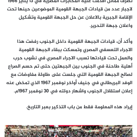
تصرف مماثل اقدمت عليه المخابرات المصرية في 13 يناير 1966
لاجبار عدد من قيادات الجبهة القومية الموضوعين حينها تحت
الإقامة الجبرية بالاعلان عن حل الجبهة القومية وتشكيل
واعلان جبهة التحرير.
وأكد أن، قيادات الجبهة القومية داخل الجنوب رفضت هذا
الاجراء التعسفي المصري وتمسكت ببقاء الجبهة القومية
والعمل تحت قيادتها تسبب الاجراء المصري في نشوب حرب
أهلية طاحنة في الجنوب بين الجبهتين حتى تم حسم الصراع
لصالح الجبهة القومية التي جلست على طاولة مفاوضات مع
الوفد البريطاني في جنيف أواخر نوفمبر 1967 الذي تمخض عنه
إعلان استقلال الجنوب واشهار دولته في 30 نوفمبر 1967م.
إيراد هذه المعلومة فقط من باب التذكير بعبر التاربخ.
كيف
يعيد