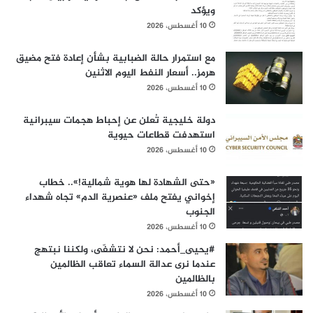
ويؤكد
10 أغسطس، 2026
مع استمرار حالة الضبابية بشأن إعادة فتح مضيق
هرمز.. أسعار النفط اليوم الاثنين
10 أغسطس، 2026
دولة خليجية تُعلن عن إحباط هجمات سيبرانية
استهدفت قطاعات حيوية
10 أغسطس، 2026
«حتى الشهادة لها هوية شمالية!».. خطاب
إخواني يفتح ملف «عنصرية الدم» تجاه شهداء
الجنوب
10 أغسطس، 2026
#يحيى_أحمد: نحن لا نتشفّى، ولكننا نبتهج
عندما نرى عدالة السماء تعاقب الظالمين
بالظالمين
10 أغسطس، 2026