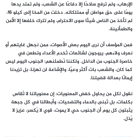
الإرهاب، ولم ترفع سلاحًا إلا دفاعًا عن الشعب، ولم تمتد يدها
يومًا على حق مواطن أو ممتلكاته. دخلت من المخا إلى كيلو 16،
لم تأخذ من الناس شيئًا سوى الاحترام، ولم تترك خلفها إلا الأمن
والطمأنينة.
فمن المؤسف أن نرى اليوم بعض الأصوات، ممن نجهل غايتهم أو
نعرف ولاءهم، يروجون لشائعات تُخدم الأعداء وتطعن في
خاصرة الجنوب من الداخل. ولكننا نُطمئنهم: الجنوب اليوم ليس
كما كان، والشعب بات أكثر وعيًا، والإشاعة لن تهزنا، بل تزيدنا
إيمانًا بعدالة قضيتنا.
نقول لكل من يحاول خفض المعنويات: إن معنوياتنا لا تُقاس
بكلمات، بل تُبنى بالدماء والتضحيات، وأبطالنا في كل جبهة
يثبتون كل يوم أن الجنوب حي لا يموت، قوي لا يُكسر، عزيز لا
يُذل.