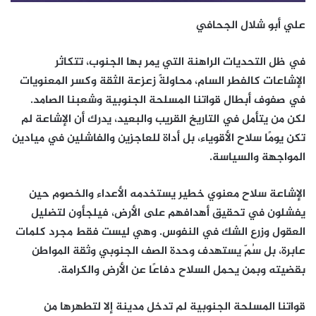
علي أبو شلال الجحافي
في ظل التحديات الراهنة التي يمر بها الجنوب، تتكاثر
الإشاعات كالفطر السام، محاولةً زعزعة الثقة وكسر المعنويات
في صفوف أبطال قواتنا المسلحة الجنوبية وشعبنا الصامد.
لكن من يتأمل في التاريخ القريب والبعيد، يدرك أن الإشاعة لم
تكن يومًا سلاح الأقوياء، بل أداة للعاجزين والفاشلين في ميادين
المواجهة والسياسة.
الإشاعة سلاح معنوي خطير يستخدمه الأعداء والخصوم حين
يفشلون في تحقيق أهدافهم على الأرض، فيلجأون لتضليل
العقول وزرع الشك في النفوس. وهي ليست فقط مجرد كلمات
عابرة، بل سُمّ يستهدف وحدة الصف الجنوبي وثقة المواطن
بقضيته وبمن يحمل السلاح دفاعًا عن الأرض والكرامة.
قواتنا المسلحة الجنوبية لم تدخل مدينة إلا لتطهرها من