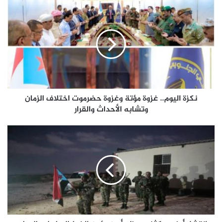
نكزة
اليوم..
غزوة
مؤتة
وغزوة
حضرموت
اختلاف
الزمان
وتشابه
الأحداث
نكزة اليوم.. غزوة مؤتة وغزوة حضرموت اختلاف الزمان
والقرار
وتشابه الأحداث والقرار
انتشار
أمني
مكثف..
حزام
أبين
يؤمن
الخط
الساحلي
الدولي