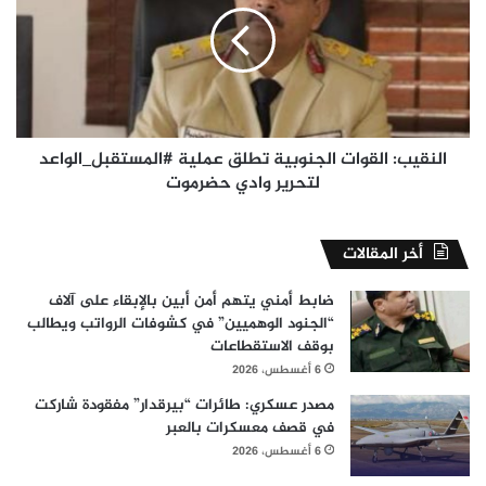
تطلق
عملية
#المستقبل_الواعد
لتحرير
وادي
حضرموت
النقيب: القوات الجنوبية تطلق عملية #المستقبل_الواعد
لتحرير وادي حضرموت
أخر المقالات
ضابط أمني يتهم أمن أبين بالإبقاء على آلاف
“الجنود الوهميين” في كشوفات الرواتب ويطالب
بوقف الاستقطاعات
6 أغسطس، 2026
مصدر عسكري: طائرات “بيرقدار” مفقودة شاركت
في قصف معسكرات بالعبر
6 أغسطس، 2026