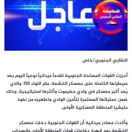
النقابي الجنوبي/خاص
أحرزت القوات المسلحة الجنوبية تقدماً ميدانياً نوعياً اليوم بعد
سيطرتها الكاملة على معسكر الخشعة، مقر اللواء 135، والذي
يُعد أكبر معسكر في وادي حضرموت وأكثرها استراتيجية، وذلك
ضمن عملياتها المستمرة لتأمين الوادي وتطهيره من نفوذ
مليشيا المنطقة العسكرية الأولى.
وأكدت مصادر ميدانية أن القوات الجنوبية دخلت معسكر
الخشعة بعد انهيار دفاعات قوات المنطقة الأولى وانسحاب