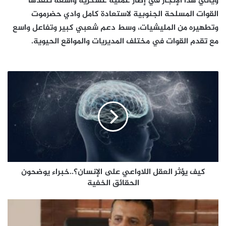
ويأتي هذا الإنجاز في إطار عملية عسكرية واسعة تنفذها
القوات المسلحة الجنوبية لاستعادة كامل وادي حضرموت
وتطهيره من المليشيات، وسط دعم شعبي كبير وتفاعل واسع
مع تقدم القوات في مختلف المديريات والمواقع الحيوية.
كيف
يؤثر
العقل
اللاواعي
على
الإنسان؟..خبراء
يوضحون
الحقائق
الخفية
كيف يؤثر العقل اللاواعي على الإنسان؟..خبراء يوضحون
الحقائق الخفية
النقيب:
القوات
الجنوبية