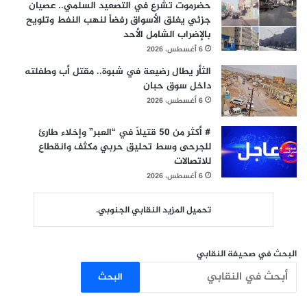
حضرموت تشرع في التصعيد السلمي.. عصيان
جزئي يغلق الأسواق رفضاً لنهب النفط وتلويح
بالإضراب الشامل الأحد
6 أغسطس، 2026
الثأر يطال رضيعة في شبوة.. مقتل أب وطفلته
داخل سوق حبان
6 أغسطس، 2026
# أكثر من 50 قتيلاً في “العبر” وإخلاء طارئ
للجرحى وسط تحليق حربي مكثف وانقطاع
للاتصالات
6 أغسطس، 2026
تحميل المزيد النقابي الجنوبي.
البحث في صحيفة النقابي
البحث