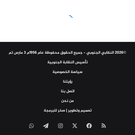
©2026 النقابي الجنوبي - جميع الحقوق محفوظة عام 1956م 3 مارس تم
تأسيس النقابة الجنوبية
سياسة الخصوصية
رؤيتنا
اتصل بنا
من نحن
تصميم وتطوير | صخر للبرمجة
ملخص
‫X
فيسبوك
انستقرام
تيلقرام
واتساب