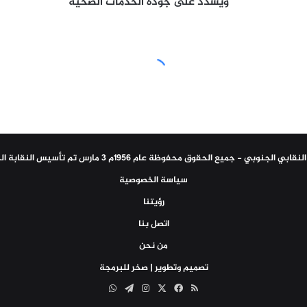
الصحية
ويشدد على جودة الخدمات الصحية
سياسة الخصوصية
رؤيتنا
اتصل بنا
من نحن
تصميم وتطوير | صخر للبرمجة
ملخص
‫X
فيسبوك
انستقرام
تيلقرام
واتساب
الموقع