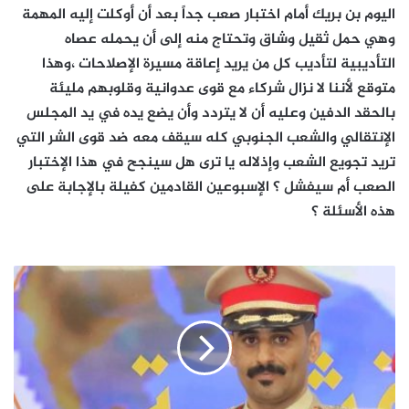
اليوم بن بريك أمام اختبار صعب جداً بعد أن أوكلت إليه المهمة
وهي حمل ثقيل وشاق وتحتاج منه إلى أن يحمله عصاه
التأديبية لتأديب كل من يريد إعاقة مسيرة الإصلاحات ،وهذا
متوقع لأننا لا نزال شركاء مع قوى عدوانية وقلوبهم مليئة
بالحقد الدفين وعليه أن لا يتردد وأن يضع يده في يد المجلس
الإنتقالي والشعب الجنوبي كله سيقف معه ضد قوى الشر التي
تريد تجويع الشعب وإذلاله يا ترى هل سينجح في هذا الإختبار
الصعب أم سيفشل ؟ الإسبوعين القادمين كفيلة بالإجابة على
هذه الأسئلة ؟
الماجستير
بمرتبة
الشرف
من
الأكاديمية
العسكرية
العليا
للعقيد