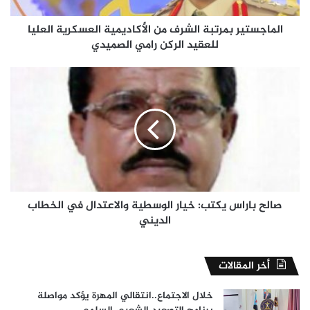
الركن
رامي
الماجستير بمرتبة الشرف من الأكاديمية العسكرية العليا
الصميدي
للعقيد الركن رامي الصميدي
صالح
باراس
يكتب:
خيار
الوسطية
والاعتدال
في
الخطاب
الديني
صالح باراس يكتب: خيار الوسطية والاعتدال في الخطاب
الديني
أخر المقالات
خلال الاجتماع..انتقالي المهرة يؤكد مواصلة