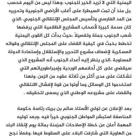
اليمنية التي لا تريد الخير للجنوب ،وهذا ليس من اليوم فحسب
,بل منذ أن تمت السيطرة على أغلب الأراضي الجنوبية وتحريره
من المد الفارسي وتأسيس المجلس الإنتقالي الجنوبي ،الذي
كان صدمة كبيرة لأصحاب المشاريع الظلامية التي يرفضها
شعب الجنوب جملة وتفصيلاً ،حيث بدأت كل القوى اليمنية
تخطط بخبث في كيفية القضاء على المجلس الإنتقالي وقواته
العسكرية لإضعاف مشروع التحرير والإستقلال وإستعادة الدولة
المسلوبة ،الذي ينظر إليه أعداء الجنوب أنه المشروع الذي
سيقضي على كل أحلامهم الوردية وإمبراطورياتهم التي
تشكلت على مدى أكثر من ثلاثة عقود من الزمن ،ولهذا
استخدموا كل الوسائل وما أوتوا من قوة لإفشال الانتقالي
والقضاء على مشروعه الوطني الذي يسعى لتحقيقه .
بعد الإعلان عن تولي الأستاذ سالم بن بريك رئاسة حكومة
المناصفة استبشر المواطن الجنوبي خيراً فيه ،وبعد توليه
المهمة أعلن عن خطة الإصلاحات المزمنة بمائة يوم لإنقاذ البلد
من الهاوية التي شارفت البلاد على السقوط فيها ،وفعلاً نجح