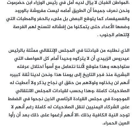
،المواطن الغبان لا يزال لديه أمل في رئيس الوزراء ابن حضرموت
ونحن نعرف جميعاً أن الطريق أمامه ليست مفروشة بالورود
والفسيفساء كما يتوقع البعض بل ملىء بالحفر والمطبات التي
وضعها الأعداء حتى يتمكنوا من إفشاله لتسنح لهم الفرصة
لإلتهام الجنوب .
الذي نطلبه من قيادتنا في المجلس الإنتقالي ممثلة بالرئيس
عيدروس الزبيدي أن لا يتركوه وحيداً أمام كل العواصف التي
ستواجهه وهذا متوقع لأننا نتعامل مع أسوأ احتلال عرفته
البشرية منذ فجر التاريخ إلى يومنا هذا ،ونحن لدينا ثقة كبيره
أنهم لن يخذلوه ولولاهم من حقق اي نجاح يذكر ولا أعطيت له
الصلاحيات كاملة ،وهذا يحسب لقيادات المجلس الانتقالي
الموجودة في مجلس القيادة الرئاسي الذين نجحوا في الضغط
على الشركاء اليمنيين لنقل الصلاحيات له كاملة رغم أنهم لا
توجد النية الكافية بذلك ،الا أنهم أرغموا على ذلك بعد أن رأوا
العين الحمراء.