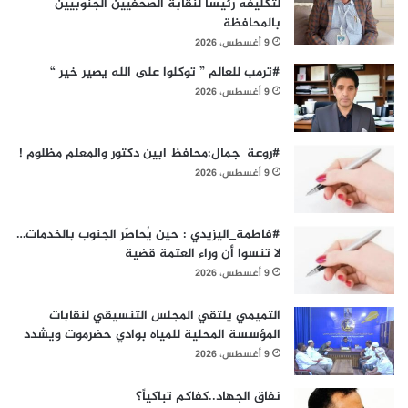
لتكليفه رئيساً لنقابة الصحفيين الجنوبيين
بالمحافظة
9 أغسطس، 2026
#ترمب للعالم ” توكلوا على الله يصير خير “
9 أغسطس، 2026
#روعة_جمال:محافظ ابين دكتور والمعلم مظلوم !
9 أغسطس، 2026
#فاطمة_اليزيدي : حين يُحاصَر الجنوب بالخدمات…
لا تنسوا أن وراء العتمة قضية
9 أغسطس، 2026
التميمي يلتقي المجلس التنسيقي لنقابات
المؤسسة المحلية للمياه بوادي حضرموت ويشدد
9 أغسطس، 2026
نفاق الجهاد..كفاكم تباكياً؟