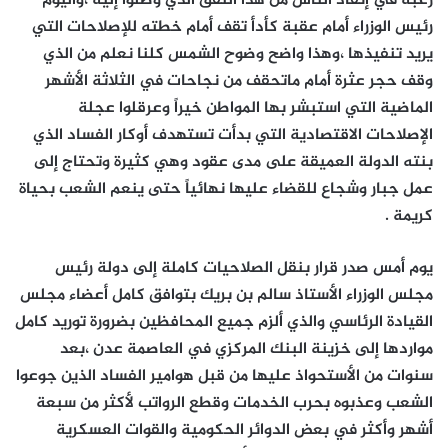
رغبة في إنقاذ الناس من هذا النفق الذي وصلوا إليه ،واليوم
رئيس الوزراء أمام عقبة كأدأ تقف أمام خطته للإصلاحات التي
يريد تنفيذها ،وهذا واضح وضوح الشمس كلنا نعلم من الذي
وقف حجر عثرة أمام ماتحقف من نجاحات في الثلاثة الأشهر
الماضية التي استبشر بها المواطن خيراً وعرقلوا عجلة
الإصلاحات الاقتصادية التي بدأت تستهدف أوكار الفساد الذي
بنته الدولة العميقة على مدى عقود وهي كثيرة وتحتاج إلى
عمل جبار وشجاع للقضاء عليها نهائياً حتى ينعم الشعب بحياة
كريمة .
يوم أمس صدر قرار بنقل الصلاحيات كاملة إلى دولة رئيس
مجلس الوزراء الأستاذ سالم بن بريك بتوافق كامل أعضاء مجلس
القيادة الرئاسي والذي ألزم جميع المحافظين بضرورة توريد كامل
مواردها إلى خزينة البنك المركزي في العاصمة عدن ،بعد
سنوات من الأستحواذ عليها من قبل هوامير الفساد الذين جوعوا
الشعب وعذبوه بحرب الخدمات وقطع الرواتب لأكثر من سبعة
أشهر وأكثر في بعض الدوائر الحكومية والقوات العسكرية