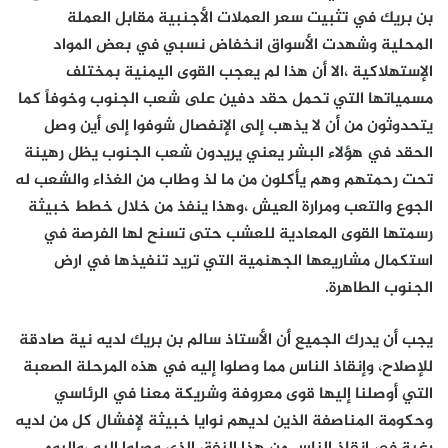
بن بريك في تثبيت سعر العملات الأجنبية مقابل العملة
المحلية وشهدت الأسواق انخفاض نسبي في بعض المواد
الإستهلاكية ،الا أن هذا لم يعجب القوى اليمنية بمختلف
مسمياتها التي تحمل حقد دفين على شعب الجنوب وخوفاً كما
يتحدوثون من أن لا يذهب إلى الإنفصال شوفوا إلى أين وصل
الحقد في هؤلاء البشر يعني يريدون شعب الجنوب يظل رهينة
تحت رحمتهم وهم يأكلون من ما لذ وطاب من الغذاء والشعب له
الجوع والتعب ومرارة العيش ،وهذا ينفذ من خلال خطط خبيثة
رسمتها القوى المعادية للعشب حتى تسنح لها الفرصة في
استكمال مشاريعها الجهنمية التي تريد تنفيذها في ارض
الجنوب الطاهرة.
يجب أن يدرك الجميع أن الأستاذ سالم بن بريك لديه نية صادقة
للإصلاح، وإنقاذ الناس مما وصلوا إليه في هذه المرحلة الصعبة
التي أوصلنا إليها قوى معروفة وشريكة معنا في الرئاسي
وحكومة المناصفة الذين لديهم نوايا خبيثة لإفشال كل من لديه