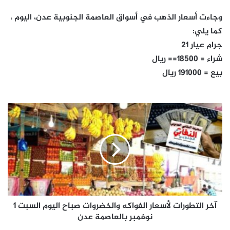
وجاءت أسعار الذهب في أسواق العاصمة الجنوبية عدن، اليوم ،
كما يلي:
جرام عيار 21
شراء = 18500== ريال
بيع = 191000 ريال
آخر
التطورات
لأسعار
الفواكه
والخضروات
صباح
اليوم
السبت
1
نوفمبر
آخر التطورات لأسعار الفواكه والخضروات صباح اليوم السبت 1
بالعاصمة
نوفمبر بالعاصمة عدن
عدن