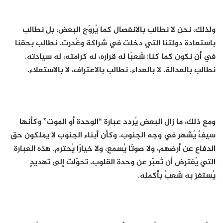
ولذلك، نحن لا نطالب بالانفصال كما يُروّج البعض، بل نطالب
باستعادة دولتنا التي دخلت في شراكة وغُدرت. نطالب بحقنا
في أن نكون كما كنا: شعبًا له قراره، له كرامته، له سيادته.
نطالب بالعدالة، لا بالعداء. نطالب بالاعتراف، لا بالاستعلاء.
ومع ذلك، ما زال البعض يُردد عبارة “الوحدة أو الموت” وكأنها
سيفٌ يُشهر في وجه الجنوب. وكأن أبناء الجنوب لا يملكون حق
الدفاع عن أرضهم، ولا صوتًا يُسمع، ولا خيارًا يُحترم. هذه العبارة
التي يُفترض أن تُعبّر عن وحدة القلوب، تحوّلت إلى تهديدٍ
يُستفز به شعبٌ بأكمله.