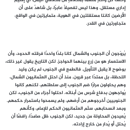
وكلف كل واحدٍ منهما بمخلافٍ من مخلافي اليمن، أي إقليم
إداري مستقل. وهذا ليس تفصيلًا عابرًا، بل شاهدٌ على أن
الأرضين كانتا مستقلتين في الهوية، متمايزتين في الواقع،
متجاورتين في القدر.
يُروّجون أن الجنوب والشمال كانا بلدًا واحدًا فرقته الحدود، وأن
الاستعمار هو من زرع بينهما الحواجز. لكن التاريخ يقول غير ذلك،
بوضوح لا يقبل التأويل. فالطمع في الجنوب لم يكن وليد
اللحظة، بل ممتدًا عبر قرون. منذ أن احتل العثمانيون الشمال،
وهم يحاولون مرارًا ضم الجنوب إلى سلطتهم، لكنهم كانوا
يُواجهون بدفاعٍ شرس من أبنائه. احتلوا أجزاء من الجنوب، لكن
الجنوبيين أخرجوهم من أرضهم، ولم يسمحوا باستمرار حكمهم.
وبعد انسحابهم، سلّم العثمانيون الحكم للإمام، وكأنهم
يُعيدون المحاولة من جديد، لكن الجنوب ظل صامدًا، رافضًا أن
يُحتل أو يُدار من خارج إرادته.