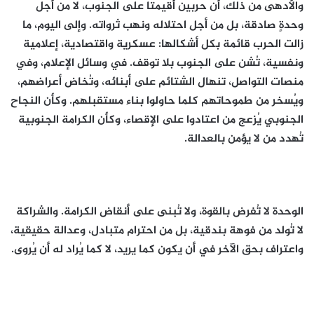
والأدهى من ذلك، أن حربين أُقيمتا على الجنوب، لا من أجل
وحدةٍ صادقة، بل من أجل احتلاله ونهب ثرواته. وإلى اليوم، ما
زالت الحرب قائمة بكل أشكالها: عسكرية واقتصادية، إعلامية
ونفسية، تُشن على الجنوب بلا توقف. في وسائل الإعلام، وفي
منصات التواصل، تنهال الشتائم على أبنائه، وتُخاض أعراضهم،
ويُسخر من طموحاتهم كلما حاولوا بناء مستقبلهم. وكأن النجاح
الجنوبي يُزعج من اعتادوا على الإقصاء، وكأن الكرامة الجنوبية
تُهدد من لا يؤمن بالعدالة.
الوحدة لا تُفرض بالقوة، ولا تُبنى على أنقاض الكرامة. والشراكة
لا تُولد من فوهة بندقية، بل من احترام متبادل، وعدالة حقيقية،
واعتراف بحق الآخر في أن يكون كما يريد، لا كما يُراد له أن يُروى.