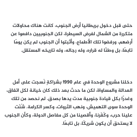
حتى قبل دخول بريطانيا أرض الجنوب، كانت هناك محاولات
متكررة من الشمال لفرض السيطرة، لكن الجنوبيين دافعوا عن
أرضهم، ورفضوا تلك الأطماع، وأثبتوا أن الجنوب لم يكن يومًا
تابعًا، بل وطنًا له قراره، وله رجاله، وله تاريخه المستقل.
دخلنا مشروع الوحدة في عام 1990 بشراكةٍ نُسجت على أمل
العدالة والمساواة، لكن ما حدث بعد ذلك كان خيانة لكل اتفاق،
وغدرًا بكل قيادة جنوبية مدت يدها بصدق. لم نحصد من تلك
الوحدة سوى التهميش، ونهب الثروات، وكسر الكرامة. شُنّت
علينا حرب، وكُفّرنا، وأُقصينا من كل مفاصل الدولة، وكأن الجنوب
لا يستحق أن يكون شريكًا، بل تابعًا.