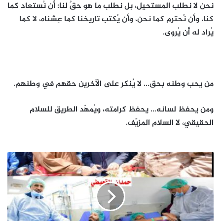
نحن لا نطلب المستحيل، بل نطلب ما هو حقٌ لنا: أن نُستعاد كما
كنا، وأن نُحترم كما نحن، وأن يُكتب تاريخنا كما عِشناه، لا كما
يُراد له أن يُروى.
من يحب وطنه بحق… لا يُنكر على الآخرين حقهم في وطنهم.
ومن يحفظ لسانه… يحفظ كرامته، ويُمهّد الطريق للسلام
الحقيقي، لا السلام المزيّف.
مستشفى
عبود
العسكري
يتحول
إلى
أيقونة
وصرح