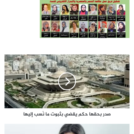
صدر
بحقها
حكم
يقضي
بثبوت
ما
نُسب
إليها
صدر بحقها حكم يقضي بثبوت ما نُسب إليها
تعرف
على