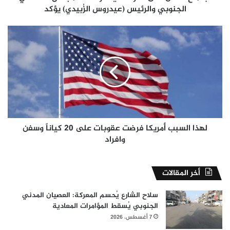
(عيدروس
الجنوبي والرئيس (عيدروس الزُبيدي) يؤكد
الزُبيدي)
يؤكد
لهذا
السبب
أمريكا
فرضت
عقوبات
على
20
كياناً
وسفن
وافراد
لهذا السبب أمريكا فرضت عقوبات على 20 كياناً وسفن
وافراد
أخر المقالات
سلاح الشارع يُحسم المعركة: العصيان المدني
الجنوبي يُسقط المؤامرات المعادية
7 أغسطس، 2026