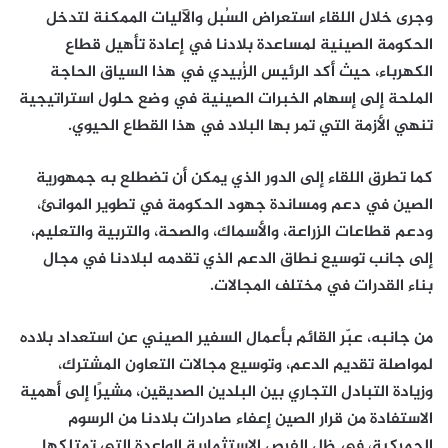
وجرى خلال اللقاء استعراض السُبل والآليات الممكنة لتدخل
الحكومة الصينية لمساعدة بلادنا في إعادة تأهيل قطاع
الكهرباء، حيث أكد الرئيس الزُبيدي في هذا السياق الحاجة
الملحة إلى إسهام الخبرات الصينية في وضع حلول استراتيجية
تنهي الأزمة التي تمر بها البلاد في هذا القطاع الحيوي.
كما تطرق اللقاء إلى الدور الذي يمكن أن تضطلع به جمهورية
الصين في دعم ومساندة جهود الحكومة في تطوير الموانئ،
ودعم قطاعات الزراعة، والأسماك، والصحة، والتربية والتعليم،
إلى جانب توسيع نطاق الدعم الذي تقدمه لبلادنا في مجال
بناء القدرات في مختلف المجالات.
من جانبه، عبّر القائم بأعمال السفير الصيني عن استعداد بلاده
لمواصلة تقديم الدعم، وتوسيع مجالات التعاون المشترك،
وزيادة التبادل التجاري بين البلدين الصديقين، مشيرًا إلى أهمية
الاستفادة من قرار الصين إعفاء صادرات بلادنا من الرسوم
الجمركية، في ظل الفرص الاستثمارية الواعدة التي تمتلكها