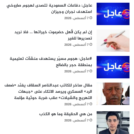
عاجل: دفاعات السعودية تتصدى لهجوم صاروخي
استهدف نجران وجيزان
7 أغسطس، 2026
إن لم يكن لأهل حضرموت خيراتها … فلا نريد
تصديرها للغير
7 أغسطس، 2026
#عاجل: هجوم مسيّر يستهدف منشآت تعليمية
بمنطقة حجر بالضالع
7 أغسطس، 2026
مقال ساخر للكاتب عبدالناصر السقاف يفنّد «ضعف
الرد» العسكري ويرصد الاتكاء على «جبهات
التهريج والشيلات» عقب ضربة حوثية مؤلمة
7 أغسطس، 2026
من هي الحقيقة وما هو الكذب
7 أغسطس، 2026