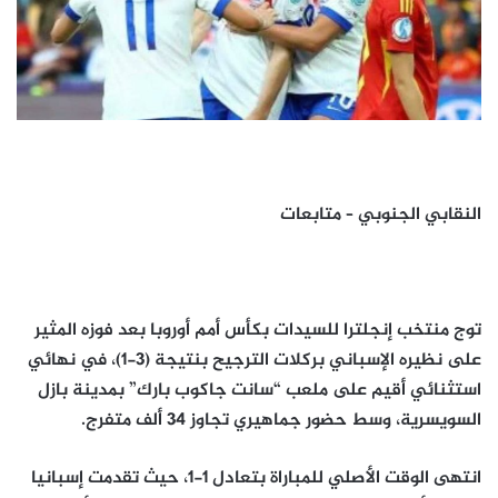
النقابي الجنوبي – متابعات
توج منتخب إنجلترا للسيدات بكأس أمم أوروبا بعد فوزه المثير
على نظيره الإسباني بركلات الترجيح بنتيجة (3-1)، في نهائي
استثنائي أقيم على ملعب “سانت جاكوب بارك” بمدينة بازل
السويسرية، وسط حضور جماهيري تجاوز 34 ألف متفرج.
انتهى الوقت الأصلي للمباراة بتعادل 1-1، حيث تقدمت إسبانيا