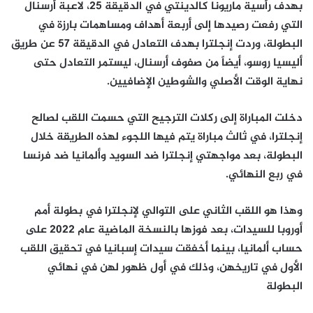
بهدف رأسية ماريونا كالدينتي في الدقيقة 25، لاعبة أرسنال
التي رفعت رصيدها إلى أربعة أهداف ومساهمات بارزة في
البطولة، وردت إنجلترا بهدف التعادل في الدقيقة 57 عن طريق
أليسيا روسو، أيضاً من صفوف أرسنال، ليستمر التعادل حتى
نهاية الوقت الأصلي والشوطين الإضافيين.
دخلت المباراة إلى ركلات الترجيح التي حسمت اللقب لصالح
إنجلترا، في ثالث مباراة يتم فيها اللجوء لهذه الطريقة خلال
البطولة، بعد مواجهتي إنجلترا ضد السويد وألمانيا ضد فرنسا
في ربع النهائي.
وهذا هو اللقب الثاني على التوالي لإنجلترا في بطولة أمم
أوروبا للسيدات، بعد فوزها بالنسخة الماضية عام 2022 على
حساب ألمانيا، بينما أخفقت سيدات إسبانيا في تحقيق اللقب
الأول في تاريخهن، وذلك في أول ظهور لهن في نهائي
البطولة