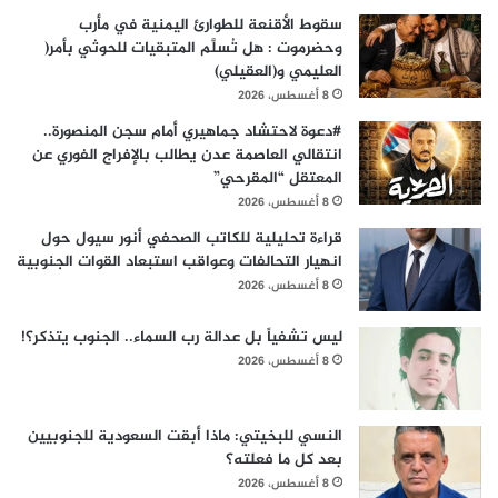
سقوط الأقنعة للطوارئ اليمنية في مأرب
وحضرموت : هل تُسلَّم المتبقيات للحوثي بأمر(
العليمي و(العقيلي)
8 أغسطس، 2026
#دعوة لاحتشاد جماهيري أمام سجن المنصورة..
انتقالي العاصمة عدن يطالب بالإفراج الفوري عن
المعتقل “المقرحي”
8 أغسطس، 2026
قراءة تحليلية للكاتب الصحفي أنور سيول حول
انهيار التحالفات وعواقب استبعاد القوات الجنوبية
8 أغسطس، 2026
ليس تشفياً بل عدالة رب السماء.. الجنوب يتذكر؟!
8 أغسطس، 2026
النسي للبخيتي: ماذا أبقت السعودية للجنوبيين
بعد كل ما فعلته؟
8 أغسطس، 2026