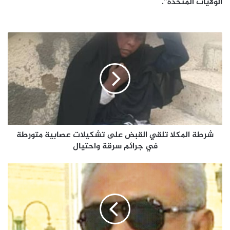
الولايات المتحدة”.
شرطة
المكلا
تلقي
القبض
على
تشكيلات
عصابية
متورطة
في
جرائم
شرطة المكلا تلقي القبض على تشكيلات عصابية متورطة
سرقة
في جرائم سرقة واحتيال
واحتيال
ثروت
جيزاني
ومقاله
"البقرة
السويسريه
.....