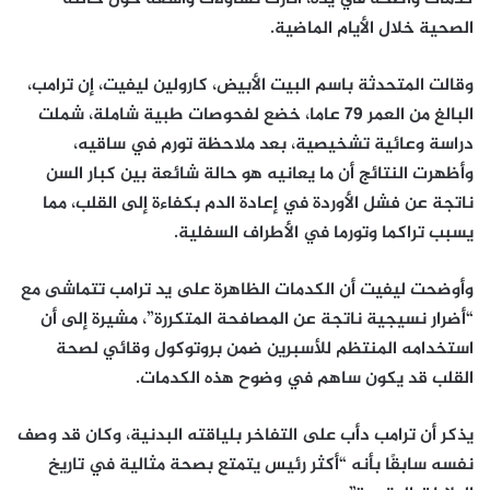
الصحية خلال الأيام الماضية.
وقالت المتحدثة باسم البيت الأبيض، كارولين ليفيت، إن ترامب،
البالغ من العمر 79 عاما، خضع لفحوصات طبية شاملة، شملت
دراسة وعائية تشخيصية، بعد ملاحظة تورم في ساقيه،
وأظهرت النتائج أن ما يعانيه هو حالة شائعة بين كبار السن
ناتجة عن فشل الأوردة في إعادة الدم بكفاءة إلى القلب، مما
يسبب تراكما وتورما في الأطراف السفلية.
وأوضحت ليفيت أن الكدمات الظاهرة على يد ترامب تتماشى مع
“أضرار نسيجية ناتجة عن المصافحة المتكررة”، مشيرة إلى أن
استخدامه المنتظم للأسبرين ضمن بروتوكول وقائي لصحة
القلب قد يكون ساهم في وضوح هذه الكدمات.
يذكر أن ترامب دأب على التفاخر بلياقته البدنية، وكان قد وصف
نفسه سابقًا بأنه “أكثر رئيس يتمتع بصحة مثالية في تاريخ