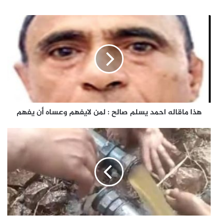
هذا
ماقاله
احمد
يسلم
صالح
:
لمن
لايفهم
وعساه
أن
هذا ماقاله احمد يسلم صالح : لمن لايفهم وعساه أن يفهم
يفهم
نداء
استغاثة
عاجلة:
مياه
ملوثة
تهدد
حياة
الأهالي
في