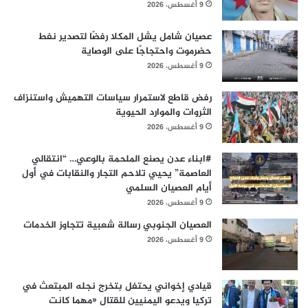
9 أغسطس، 2026
عصيان شامل يشل المكلا رفضًا لتصدير نفط
حضرموت واحتجاجًا على الوصاية
9 أغسطس، 2026
رفض قاطع لاستمرار سياسات التهميش واستنزاف
الثروات والموارد الحيوية
9 أغسطس، 2026
#ابناء عدن يصنع الملحمة بالوعي… “انتقالي
العاصمة” يحيي تلاحم التجار والنقابات في أول
أيام العصيان السلمي
9 أغسطس، 2026
العصيان الجنوبي رسالة شعبية تتجاوز الخدمات
9 أغسطس، 2026
قيادي إخواني يحتفل بتخرج نجله المبتعث في
تركيا ويدعو اليمنيين للقتال «مهما كانت