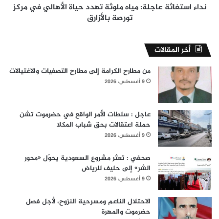
مركز
نداء استغاثة عاجلة: مياه ملوثة تهدد حياة الأهالي في مركز
تورصة
تورصة بالأزارق
بالأزارق
أخر المقالات
من مطارح الكرامة إلى مطارح التصفيات والاغتيالات
9 أغسطس، 2026
عاجل : سلطات الأمر الواقع في حضرموت تشن
حملة اعتقالات بحق شباب المكلا
9 أغسطس، 2026
صحفي : تعثر مشروع السعودية يحوّل «محور
الشر» إلى حليف للرياض
9 أغسطس، 2026
الاحتلال الناعم ومسرحية النزوح، لأجل فصل
حضرموت والمهرة